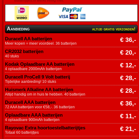
Batterijtjes.nl werkt veilig met:
Aanbieding
altijd gratis verzonden!
Duracell AA batterijen
€ 36,-
Meer kopen = meer voordeel. 36 batterijen
CR2032 batterijen
€ 20,-
40 stuks
Kodak Oplaadbare AA batterijen
€ 12,-
4 oplaadbare 2000mAh batterijen
Duracell ProCell 9 Volt batterij
€ 28,-
Tijdelijke aanbieding! 10 stuks
Huismerk Alkaline AA batterijen
€ 28,-
Altijd handig om in huis te hebben. 40 batterijen
Duracell AAA batterijen
€ 36,-
72 AAA batterijen voor €58,-. 36 batterijen
Oplaadbare AAA batterijen
€ 11,-
4 oplaadbare 900mAh batterijen
Rayovac Extra hoortoestelbatterijtjes
€ 21,-
Totaal 60 batterijtjes