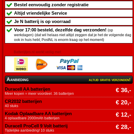
Bestel eenvoudig zonder registratie
Altijd vriendelijke Service
Je
N batterij
is op voorraad
Voor 17:00 besteld, dezelfde dag verzonden!
(op
werkdagen)
(dat wil helaas niet altijd zeggen dat je het de volgende dag
ook in huis hebt; PostNL is enorm traag op het moment)
Batterijtjes.nl werkt veilig met:
Aanbieding
altijd gratis verzonden!
Duracell AA batterijen
€ 36,-
Meer kopen = meer voordeel. 36 batterijen
CR2032 batterijen
€ 20,-
40 stuks
Kodak Oplaadbare AA batterijen
€ 12,-
4 oplaadbare 2000mAh batterijen
Duracell ProCell 9 Volt batterij
€ 28,-
Tijdelijke aanbieding! 10 stuks