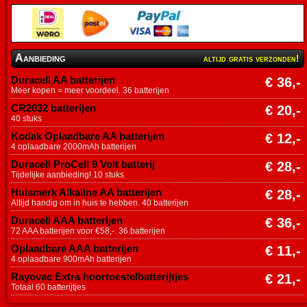
Aanbieding
altijd gratis verzonden!
Duracell AA batterijen
€ 36,-
Meer kopen = meer voordeel. 36 batterijen
CR2032 batterijen
€ 20,-
40 stuks
Kodak Oplaadbare AA batterijen
€ 12,-
4 oplaadbare 2000mAh batterijen
Duracell ProCell 9 Volt batterij
€ 28,-
Tijdelijke aanbieding! 10 stuks
Huismerk Alkaline AA batterijen
€ 28,-
Altijd handig om in huis te hebben. 40 batterijen
Duracell AAA batterijen
€ 36,-
72 AAA batterijen voor €58,-. 36 batterijen
Oplaadbare AAA batterijen
€ 11,-
4 oplaadbare 900mAh batterijen
Rayovac Extra hoortoestelbatterijtjes
€ 21,-
Totaal 60 batterijtjes