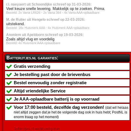
r.l. naeyaert uit Schoondijke schreef op 31-03-2026:
Veel keuze snelle levering. Makkelijk op te zoeken. Prima.
Besteld: 2x Varta LR626 - 2x Varta 364 - 4x Varta AAA-oplaadbare
M. de Ruiter uit Hengelo schreef op 22-03-2026:
uitstekend.
Besteld: 16x Huismerk AAA - 4x Huismerk AAA-oplaadbare
Anoniem uit Apeldoorn schreef op 19-03-2026:
Zoals altijd vlug en voordelig
Besteld: 4x Huismerk AAA-oplaadbare
Batterijtjes.nl garanties:
Gratis verzending
Je bestelling past door de brievenbus
Bestel eenvoudig zonder registratie
Altijd vriendelijke Service
Je
AAA-oplaadbare batterij
is op voorraad
Voor 17:00 besteld, dezelfde dag verzonden!
(dat wil helaas
niet altijd zeggen dat je het de volgende dag ook in huis hebt; PostNL is
enorm traag op het moment)
Batterijtjes.nl werkt veilig met: