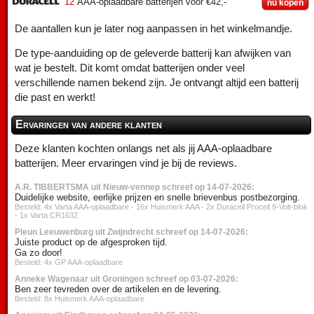
12
AAA-oplaadbare batterijen voor €42,-
nu kopen
De aantallen kun je later nog aanpassen in het winkelmandje.
De type-aanduiding op de geleverde batterij kan afwijken van
wat je bestelt. Dit komt omdat batterijen onder veel
verschillende namen bekend zijn. Je ontvangt altijd een batterij
die past en werkt!
Ervaringen van andere klanten
Deze klanten kochten onlangs net als jij AAA-oplaadbare
batterijen. Meer ervaringen vind je bij de reviews.
A.R. TIBBERTSMA uit Nieuw-vennep schreef op 14-07-2026:
Duidelijke website, eerlijke prijzen en snelle brievenbus postbezorging.
Besteld: 4x Varta AAA-oplaadbare - 16x Huismerk AAA - 2x Duracell Procell 9-Volt-blok
- 1x Varta CR1632
Pleun Leeuwenburg uit Zwijndrecht schreef op 14-07-2026:
Juiste product op de afgesproken tijd.
Ga zo door!
Besteld: 4x GP AAA-oplaadbare
Anneke Wagenaar uit Groningen schreef op 03-07-2026:
Ben zeer tevreden over de artikelen en de levering.
Besteld: 8x Huismerk AAA-oplaadbare