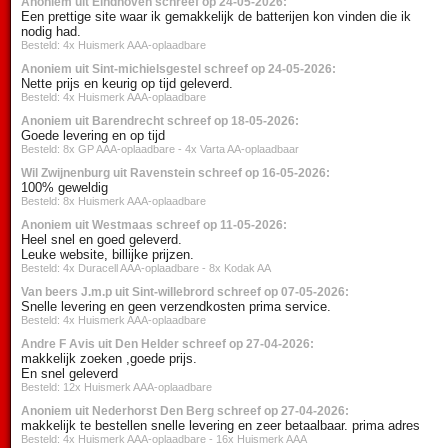
Anoniem uit Eindhoven schreef op 24-05-2026:
Een prettige site waar ik gemakkelijk de batterijen kon vinden die ik
nodig had.
Besteld: 4x Huismerk AAA-oplaadbare
Anoniem uit Sint-michielsgestel schreef op 24-05-2026:
Nette prijs en keurig op tijd geleverd.
Besteld: 4x Huismerk AAA-oplaadbare
Anoniem uit Barendrecht schreef op 18-05-2026:
Goede levering en op tijd
Besteld: 8x GP AAA-oplaadbare - 4x Varta AA-oplaadbaar
Wil Zwijnenburg uit Ravenstein schreef op 16-05-2026:
100% geweldig
Besteld: 8x Huismerk AAA-oplaadbare
Anoniem uit Westmaas schreef op 11-05-2026:
Heel snel en goed geleverd.
Leuke website, billijke prijzen.
Besteld: 4x Duracell AAA-oplaadbare - 8x Kodak AA
Van beers J.m.p uit Sint-willebrord schreef op 07-05-2026:
Snelle levering en geen verzendkosten prima service.
Besteld: 4x Huismerk AAA-oplaadbare
Andre F Avis uit Den Helder schreef op 27-04-2026:
makkelijk zoeken ,goede prijs.
En snel geleverd
Besteld: 12x Huismerk AAA-oplaadbare
Anoniem uit Nederhorst Den Berg schreef op 27-04-2026:
makkelijk te bestellen snelle levering en zeer betaalbaar. prima adres
Besteld: 4x Huismerk AAA-oplaadbare - 16x Huismerk AAA