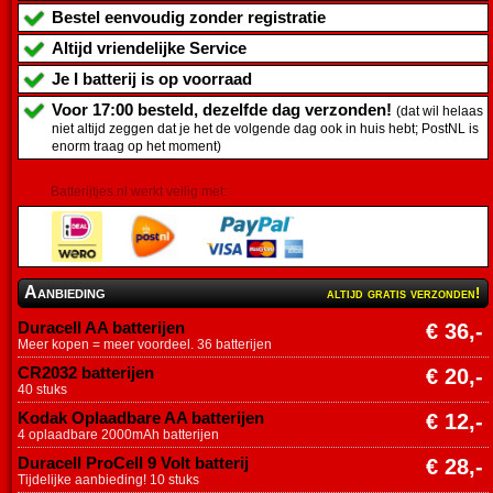
Bestel eenvoudig zonder registratie
Altijd vriendelijke Service
Je
I batterij
is op voorraad
Voor 17:00 besteld, dezelfde dag verzonden!
(dat wil helaas
niet altijd zeggen dat je het de volgende dag ook in huis hebt; PostNL is
enorm traag op het moment)
Batterijtjes.nl werkt veilig met:
Aanbieding
altijd gratis verzonden!
Duracell AA batterijen
€ 36,-
Meer kopen = meer voordeel. 36 batterijen
CR2032 batterijen
€ 20,-
40 stuks
Kodak Oplaadbare AA batterijen
€ 12,-
4 oplaadbare 2000mAh batterijen
Duracell ProCell 9 Volt batterij
€ 28,-
Tijdelijke aanbieding! 10 stuks