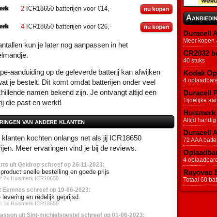
2
ICR18650 batterijen voor €14,-
nu kopen
Aanbiedi
4
ICR18650 batterijen voor €26,-
nu kopen
Duracell A
Meer kopen =
ntallen kun je later nog aanpassen in het
CR2032 ba
elmandje.
40 stuks
pe-aanduiding op de geleverde batterij kan afwijken
Kodak Opl
4 oplaadbar
at je bestelt. Dit komt omdat batterijen onder veel
hillende namen bekend zijn. Je ontvangt altijd een
Duracell P
Tijdelijke aa
rij die past en werkt!
Huismerk 
Altijd handig
ringen van andere klanten
Duracell 
klanten kochten onlangs net als jij ICR18650
72 AAA batter
rijen. Meer ervaringen vind je bij de reviews.
Oplaadbar
4 oplaadbar
rts uit Geldrop schreef op 26-11-2023:
product snelle bestelling en goede prijs
Rayovac Ex
d: 2x Huismerk ICR18650
Totaal 60 batt
it Eemnes schreef op 19-06-2023:
 levering en redelijk geprijsd.
d: 1x Huismerk ICR18650
asson uit Sint-michielsgestel schreef op 01-06-2023: