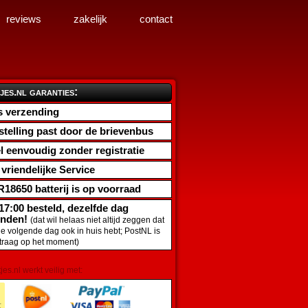
reviews
zakelijk
contact
jes.nl garanties:
s verzending
stelling past door de brievenbus
l eenvoudig zonder registratie
d vriendelijke Service
R18650 batterij
is op voorraad
17:00 besteld, dezelfde dag
onden!
(dat wil helaas niet altijd zeggen dat
de volgende dag ook in huis hebt; PostNL is
traag op het moment)
tjes.nl werkt veilig met: