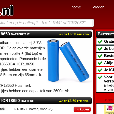
home
vragen
8650 batterijtje
Batterijt
vanaf €6,50 per stuk
Grati
dbare Li-ion batterij 3,7V.
P: De geleverde batterijen
Je be
n een platte + (flat top) en
Beste
unprotected. Panasonic is de
Altij
8650GA. ICR18650
rijtjes hebben een diameter
Je
IC
18.5mm en zijn 65mm dik.
Voor 
verz
CR18650 Huismerk
je het 
enorm 
rijtjes hebben een capaciteit van 2600mAh.
Batterij
s ICR18650 batterij
vanaf €6,50 per stuk
1
ICR18650 batterij voor €8,-
nu kopen