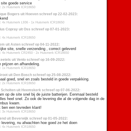
 site goede service
d: 2x Huismerk ICR18650
ique Bogers uit Hoeven schreef op 22-02-2023:
ekend
d: 4x Huismerk L936 - 1x Huismerk ICR18650
ius Copray uit Oss schreef op 07-01-2023:
d: 4x Huismerk ICR18650
em uit Asten schreef op 04-11-2022:
ijke site, snelle verzending , correct geleverd
d: 4x Huismerk CR2450 - 2x Huismerk ICR18650
eetels uit Venlo schreef op 16-09-2022:
 prijzen en afhandeling.
d: 1x Huismerk ICR18650
Groot uit Den Bosch schreef op 25-08-2022:
aal goed, snel en zoals besteld in goede verpakking.
d: 2x Huismerk ICR18650
 Scholten uit Heemskerk schreef op 07-06-2022:
m op de site snel bij de juiste batterijen. Eenmaal besteld
lles heel snel. Zo ook de levering die al de volgende dag in de
enbus kwam.
k ben een tevreden klant!
d: 3x Huismerk ICR18650
end uit Beverwijk schreef op 01-05-2022:
e levering, nu afwachten hoe goed ze het doen
d: 4x Huismerk ICR18650