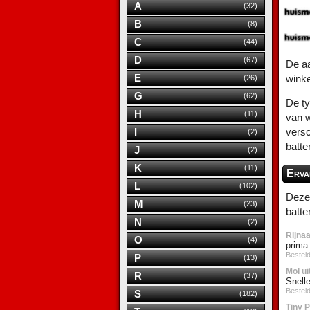
A
(32)
B
(8)
C
(44)
D
(67)
De aa
E
wink
(26)
G
(62)
De ty
H
(11)
van w
I
versc
(2)
batte
J
(2)
K
(11)
Erva
L
(102)
Deze 
M
(23)
batte
N
(2)
Rijnaa
O
(4)
prima 
Bestel
P
(13)
Mol u
R
(37)
Snelle
Bestel
S
(182)
Tiny P