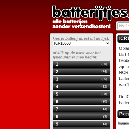
ICR1
kies je batterij direct uit de lijst:
Oplaa
of klik op de tekst waar het
LET O
typenummer mee begint:
hebbe
1
(50)
zijn 
2
(74)
NCR1
batte
3
(55)
van 
4
(12)
5
(28)
De I
6
(20)
batte
7
(3)
Prij
8
(3)
9
(3)