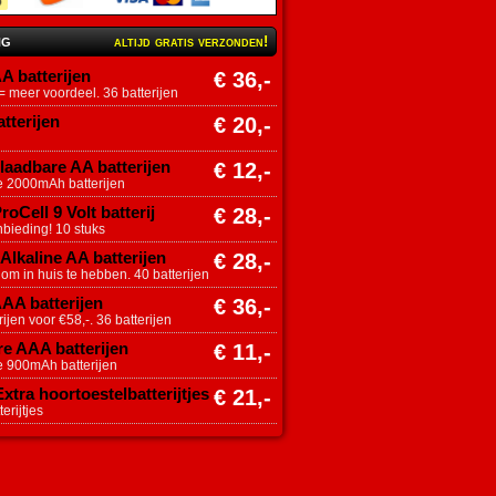
ng
altijd gratis verzonden!
A batterijen
€ 36,-
 meer voordeel. 36 batterijen
tterijen
€ 20,-
aadbare AA batterijen
€ 12,-
e 2000mAh batterijen
roCell 9 Volt batterij
€ 28,-
nbieding! 10 stuks
Alkaline AA batterijen
€ 28,-
 om in huis te hebben. 40 batterijen
AAA batterijen
€ 36,-
ijen voor €58,-. 36 batterijen
e AAA batterijen
€ 11,-
e 900mAh batterijen
tra hoortoestelbatterijtjes
€ 21,-
erijtjes