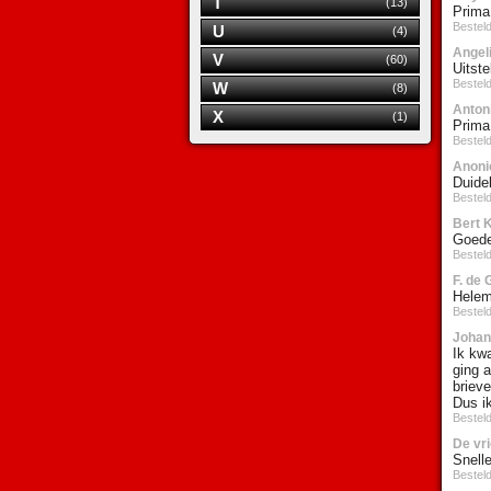
T
(13)
Prima
Bestel
U
(4)
Angel
V
(60)
Uitst
Bestel
W
(8)
Anton
X
(1)
Prima
Bestel
Anoni
Duidel
Bestel
Bert K
Goede
Bestel
F. de 
Helem
Bestel
Johan
Ik kwa
ging a
briev
Dus i
Bestel
De vri
Snell
Bestel