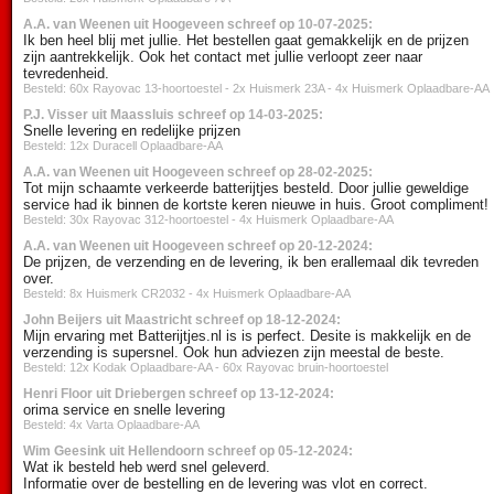
A.A. van Weenen uit Hoogeveen schreef op 10-07-2025:
Ik ben heel blij met jullie. Het bestellen gaat gemakkelijk en de prijzen
zijn aantrekkelijk. Ook het contact met jullie verloopt zeer naar
tevredenheid.
Besteld: 60x Rayovac 13-hoortoestel - 2x Huismerk 23A - 4x Huismerk Oplaadbare-AA
P.J. Visser uit Maassluis schreef op 14-03-2025:
Snelle levering en redelijke prijzen
Besteld: 12x Duracell Oplaadbare-AA
A.A. van Weenen uit Hoogeveen schreef op 28-02-2025:
Tot mijn schaamte verkeerde batterijtjes besteld. Door jullie geweldige
service had ik binnen de kortste keren nieuwe in huis. Groot compliment!
Besteld: 30x Rayovac 312-hoortoestel - 4x Huismerk Oplaadbare-AA
A.A. van Weenen uit Hoogeveen schreef op 20-12-2024:
De prijzen, de verzending en de levering, ik ben erallemaal dik tevreden
over.
Besteld: 8x Huismerk CR2032 - 4x Huismerk Oplaadbare-AA
John Beijers uit Maastricht schreef op 18-12-2024:
Mijn ervaring met Batterijtjes.nl is is perfect. Desite is makkelijk en de
verzending is supersnel. Ook hun adviezen zijn meestal de beste.
Besteld: 12x Kodak Oplaadbare-AA - 60x Rayovac bruin-hoortoestel
Henri Floor uit Driebergen schreef op 13-12-2024:
orima service en snelle levering
Besteld: 4x Varta Oplaadbare-AA
Wim Geesink uit Hellendoorn schreef op 05-12-2024:
Wat ik besteld heb werd snel geleverd.
Informatie over de bestelling en de levering was vlot en correct.