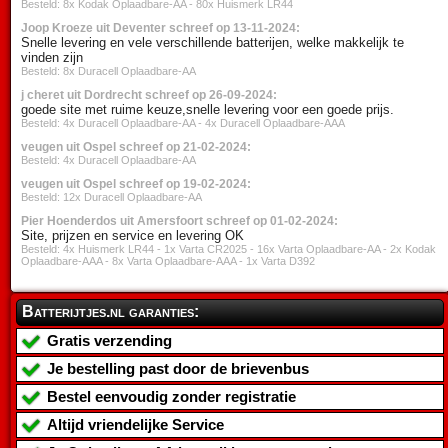
Besteld: 8x Kodak Oplaadbare-AA - 80x Huismerk LR44
Joop Kroeze uit Deventer schreef op 13-11-2024:
Snelle levering en vele verschillende batterijen, welke makkelijk te
vinden zijn
Besteld: 8x Duracell Oplaadbare-AA
j cheret uit Dordrecht schreef op 26-09-2024:
goede site met ruime keuze,snelle levering voor een goede prijs.
Besteld: 4x Duracell Oplaadbare-AA - 4x Duracell Oplaadbare-AAA
veugen uit Ospel schreef op 21-02-2024:
Besteld: 4x Duracell Oplaadbare-AA
veugen uit Ospel schreef op 19-02-2024:
Besteld: 12x Duracell Oplaadbare-AA
Pier Hoenderdos uit Amersfoort schreef op 01-02-2024:
Site, prijzen en service en levering OK
Besteld: 4x Huismerk LR44 - 1x Varta CR2025 - 16x Varta Oplaadbare-AA - 2x Kodak
Oplaadbare-AAA - 8x Varta Oplaadbare-AAA - 1x Varta D392
Batterijtjes.nl garanties:
Gratis verzending
Je bestelling past door de brievenbus
Bestel eenvoudig zonder registratie
Altijd vriendelijke Service