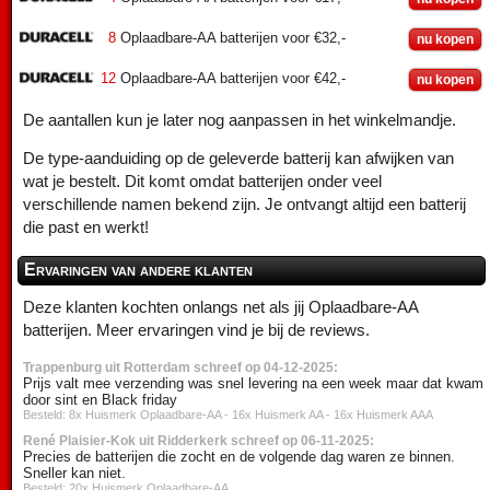
8
Oplaadbare-AA batterijen voor €32,-
nu kopen
12
Oplaadbare-AA batterijen voor €42,-
nu kopen
De aantallen kun je later nog aanpassen in het winkelmandje.
De type-aanduiding op de geleverde batterij kan afwijken van
wat je bestelt. Dit komt omdat batterijen onder veel
verschillende namen bekend zijn. Je ontvangt altijd een batterij
die past en werkt!
Ervaringen van andere klanten
Deze klanten kochten onlangs net als jij Oplaadbare-AA
batterijen. Meer ervaringen vind je bij de reviews.
Trappenburg uit Rotterdam schreef op 04-12-2025:
Prijs valt mee verzending was snel levering na een week maar dat kwam
door sint en Black friday
Besteld: 8x Huismerk Oplaadbare-AA - 16x Huismerk AA - 16x Huismerk AAA
René Plaisier-Kok uit Ridderkerk schreef op 06-11-2025:
Precies de batterijen die zocht en de volgende dag waren ze binnen.
Sneller kan niet.
Besteld: 20x Huismerk Oplaadbare-AA