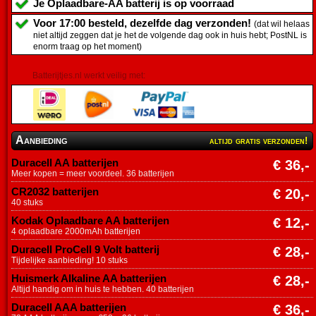
Je
Oplaadbare-AA batterij
is op voorraad
Voor 17:00 besteld, dezelfde dag verzonden!
(dat wil helaas
niet altijd zeggen dat je het de volgende dag ook in huis hebt; PostNL is
enorm traag op het moment)
Batterijtjes.nl werkt veilig met:
Aanbieding
altijd gratis verzonden!
Duracell AA batterijen
€ 36,-
Meer kopen = meer voordeel. 36 batterijen
CR2032 batterijen
€ 20,-
40 stuks
Kodak Oplaadbare AA batterijen
€ 12,-
4 oplaadbare 2000mAh batterijen
Duracell ProCell 9 Volt batterij
€ 28,-
Tijdelijke aanbieding! 10 stuks
Huismerk Alkaline AA batterijen
€ 28,-
Altijd handig om in huis te hebben. 40 batterijen
Duracell AAA batterijen
€ 36,-