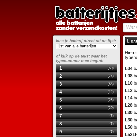
L bat
kies je batterij direct uit de lijst:
Hieron
of klik op de tekst waar het
typen
typenummer mee begint:
1
(50)
L04
ba
L08
ba
2
(74)
L10
ba
3
(55)
L12
ba
4
(12)
L14
ba
5
(28)
L28
ba
6
(20)
L30
ba
7
(3)
L30
ba
8
(3)
L50
ba
9
(3)
L521