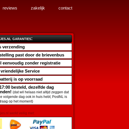
reviews
zakelijk
contact
jes.nl garanties:
s verzending
stelling past door de brievenbus
l eenvoudig zonder registratie
d vriendelijke Service
atterij
is op voorraad
17:00 besteld, dezelfde dag
onden!
(dat wil helaas niet altijd zeggen dat
de volgende dag ook in huis hebt; PostNL is
traag op het moment)
tjes.nl werkt veilig met: