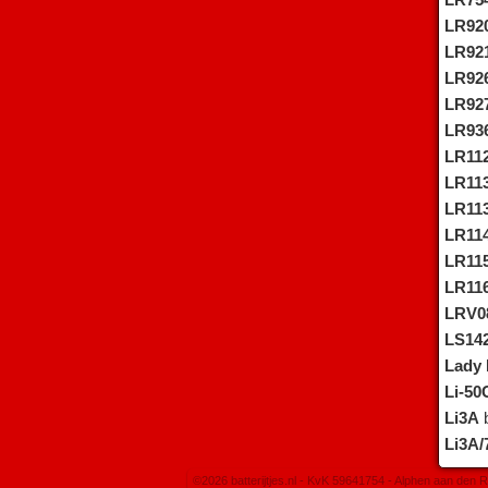
LR75
LR92
LR92
LR92
LR92
LR93
LR11
LR11
LR11
LR11
LR11
LR11
LRV0
LS14
Lady
b
Li-50
Li3A
b
Li3A/
©2026 batterijtjes.nl - KvK 59641754 - Alphen aan den R