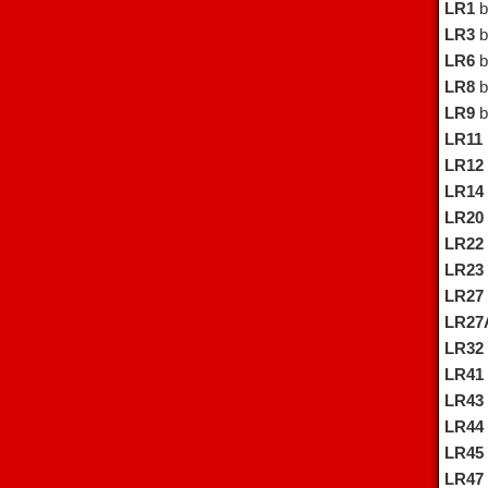
LR1
ba
LR3
ba
LR6
ba
LR8
ba
LR9
ba
LR11
LR12
LR14
LR20
LR22
LR23
LR27
LR27
LR32
LR41
LR43
LR44
LR45
LR47