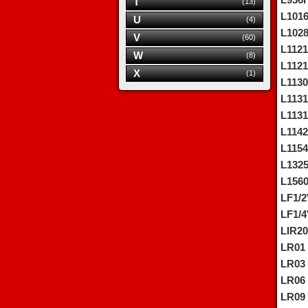
L936
T
(13)
L101
U
(4)
L102
V
(60)
L1121
W
(8)
L112
X
(1)
L1130
L1131
L113
L1142
L1154
L132
L156
LF1/2
LF1/4
LIR20
LR01
LR03
LR06
LR09