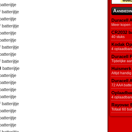
atterijtje
Aanbiedi
F
batterijtje
atterijtje
Duracell A
Meer kopen =
F
batterijtje
CR2032 ba
atterijtje
40 stuks
atterijtje
Kodak Opl
F
batterijtje
4 oplaadbar
atterijtje
Duracell P
F
batterijtje
Tijdelijke aa
H
batterijtje
Huismerk 
Altijd handig
atterijtje
Duracell 
atterijtje
72 AAA batter
atterijtje
Oplaadbar
atterijtje
4 oplaadbar
F
batterijtje
Rayovac Ex
Totaal 60 batt
atterijtje
atterijtje
atterijtje