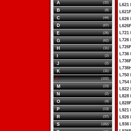
A
(32)
L621
b
B
(8)
L621
C
(44)
L626
b
D
(67)
L626
L721
b
E
(26)
L726
b
G
(62)
L726
H
(11)
L736
b
I
(2)
L736
J
(2)
L736
K
(11)
L750
b
L
(102)
L754
b
M
(23)
L822
b
N
(2)
L828
b
O
(4)
L828
P
(13)
L921
b
R
(37)
L926
b
L936
b
S
(182)