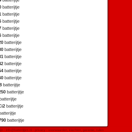
4
batterijtje
0
batterijtje
1
batterijtje
6
batterijtje
7
batterijtje
6
batterijtje
20
batterijtje
30
batterijtje
31
batterijtje
42
batterijtje
54
batterijtje
60
batterijtje
8
batterijtje
250
batterijtje
atterijtje
Ci2
batterijtje
atterijtje
790
batterijtje
ijn -
info@batterijtjes.nl
-
privacy
-
voorwaarden, klachten, garantie, ruilen