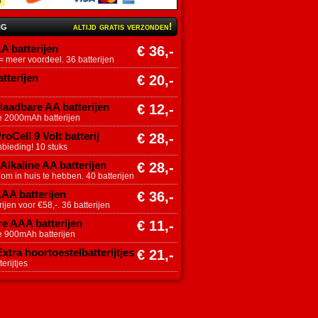
ng
altijd gratis verzonden!
A batterijen
€ 36,-
 meer voordeel. 36 batterijen
tterijen
€ 20,-
aadbare AA batterijen
€ 12,-
e 2000mAh batterijen
roCell 9 Volt batterij
€ 28,-
nbieding! 10 stuks
Alkaline AA batterijen
€ 28,-
 om in huis te hebben. 40 batterijen
AAA batterijen
€ 36,-
ijen voor €58,-. 36 batterijen
e AAA batterijen
€ 11,-
e 900mAh batterijen
tra hoortoestelbatterijtjes
€ 21,-
erijtjes