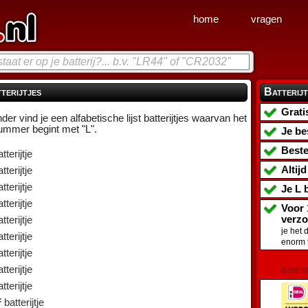
home
vragen
terijtjes
Batterijt
Grati
der vind je een alfabetische lijst batterijtjes waarvan het
ummer begint met "L".
Je be
Beste
tterijtje
Altij
tterijtje
tterijtje
Je
L b
tterijtje
Voor 
verz
tterijtje
je het 
tterijtje
enorm 
tterijtje
tterijtje
Batterij
tterijtje
F
batterijtje