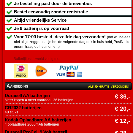
Je bestelling past door de brievenbus
Bestel eenvoudig zonder registratie
Altijd vriendelijke Service
Je
9 batterij
is op voorraad
Voor 17:00 besteld, dezelfde dag verzonden!
(dat wil helaas
niet altijd zeggen dat je het de volgende dag ook in huis hebt; PostNL is
enorm traag op het moment)
Batterijtjes.nl werkt veilig met:
Aanbieding
altijd gratis verzonden!
Duracell AA batterijen
€ 36,-
Meer kopen = meer voordeel. 36 batterijen
CR2032 batterijen
€ 20,-
40 stuks
Kodak Oplaadbare AA batterijen
€ 12,-
4 oplaadbare 2000mAh batterijen
Duracell ProCell 9 Volt batterij