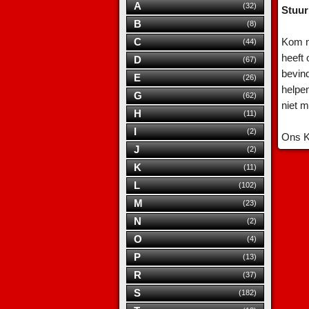
A
(32)
Stuur
B
(8)
C
Kom ni
(44)
heeft
D
(67)
bevin
E
(26)
helpen
G
(62)
niet m
H
(11)
I
(2)
Ons K
J
(2)
K
(11)
L
(102)
M
(23)
N
(2)
O
(4)
P
(13)
R
(37)
S
(182)