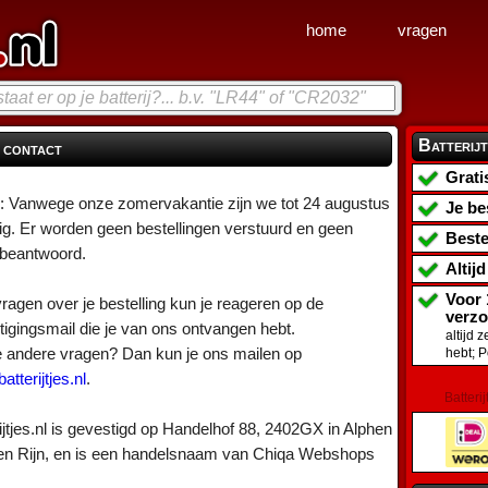
home
vragen
Batterijt
 contact
Grati
p: Vanwege onze zomervakantie zijn we tot 24 augustus
Je be
ig. Er worden geen bestellingen verstuurd en geen
Beste
 beantwoord.
Altij
Voor 
ragen over je bestelling kun je reageren op de
verz
igingsmail die je van ons ontvangen hebt.
altijd 
e andere vragen? Dan kun je ons mailen op
hebt; 
atterijtjes.nl
.
Batterij
ijtjes.nl is gevestigd op Handelhof 88, 2402GX in Alphen
en Rijn, en is een handelsnaam van Chiqa Webshops