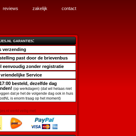
reviews
zakelijk
contact
jes.nl garanties:
s verzending
stelling past door de brievenbus
l eenvoudig zonder registratie
d vriendelijke Service
17:00 besteld, dezelfde dag
onden!
(op werkdagen)
(dat wil helaas niet
zeggen dat je het de volgende dag ook in huis
PostNL is enorm traag op het moment)
tjes.nl werkt veilig met: