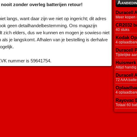
Aanbiedi
 nooit zonder overleg batterijen retour!
Duracell A
Meer kopen =
et langs, want daar zijn we niet op ingericht; dit adres
CR2032 ba
 ook geen detailhandelbestemming. Ons magazijn
40 stuks
dt zich elders, dus we kunnen en mogen je sowieso niet
Kodak Opl
 als je langskomt. Afhalen van je bestelling is derhalve
4 oplaadbar
ogelijk.
Duracell P
Tijdelijke aa
VK nummer is 59641754.
Huismerk 
Altijd handig
Duracell 
72 AAA batter
Oplaadbar
4 oplaadbar
Rayovac Ex
Totaal 60 batt