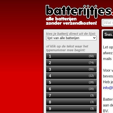
kies je batterij direct uit de lijst:
Snel
of klik op de tekst waar het
Let o
typenummer mee begint:
afwez
1
(50)
mails
2
(74)
3
(55)
Voor v
4
(12)
bevest
Heb j
5
(28)
info@b
6
(20)
7
(3)
Batter
8
(3)
aan d
9
(3)
BV.