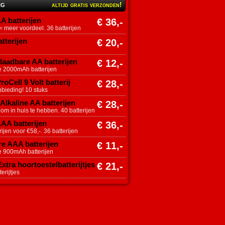
ng
altijd gratis verzonden!
A batterijen
€ 36,-
 meer voordeel. 36 batterijen
tterijen
€ 20,-
aadbare AA batterijen
€ 12,-
e 2000mAh batterijen
roCell 9 Volt batterij
€ 28,-
nbieding! 10 stuks
Alkaline AA batterijen
€ 28,-
 om in huis te hebben. 40 batterijen
AAA batterijen
€ 36,-
ijen voor €58,-. 36 batterijen
e AAA batterijen
€ 11,-
e 900mAh batterijen
tra hoortoestelbatterijtjes
€ 21,-
erijtjes