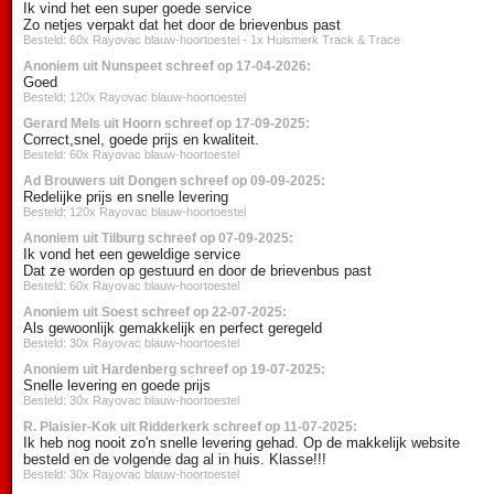
Ik vind het een super goede service
Zo netjes verpakt dat het door de brievenbus past
Besteld: 60x Rayovac blauw-hoortoestel - 1x Huismerk Track & Trace
Anoniem uit Nunspeet schreef op 17-04-2026:
Goed
Besteld: 120x Rayovac blauw-hoortoestel
Gerard Mels uit Hoorn schreef op 17-09-2025:
Correct,snel, goede prijs en kwaliteit.
Besteld: 60x Rayovac blauw-hoortoestel
Ad Brouwers uit Dongen schreef op 09-09-2025:
Redelijke prijs en snelle levering
Besteld: 120x Rayovac blauw-hoortoestel
Anoniem uit Tilburg schreef op 07-09-2025:
Ik vond het een geweldige service
Dat ze worden op gestuurd en door de brievenbus past
Besteld: 60x Rayovac blauw-hoortoestel
Anoniem uit Soest schreef op 22-07-2025:
Als gewoonlijk gemakkelijk en perfect geregeld
Besteld: 30x Rayovac blauw-hoortoestel
Anoniem uit Hardenberg schreef op 19-07-2025:
Snelle levering en goede prijs
Besteld: 30x Rayovac blauw-hoortoestel
R. Plaisier-Kok uit Ridderkerk schreef op 11-07-2025:
Ik heb nog nooit zo'n snelle levering gehad. Op de makkelijk website
besteld en de volgende dag al in huis. Klasse!!!
Besteld: 30x Rayovac blauw-hoortoestel