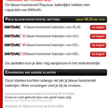
De blauw-hoortoestel Rayovac batterijtjes hebben een
capaciteit van 640mAh.
Prijs blauw-hoortoestel batterij
vanaf €0,33 per stuk
6
blauw-hoortoestel batterijen voor €5,40
nu kopen
30
blauw-hoortoestel batterijen voor €13,-
nu kopen
60
blauw-hoortoestel batterijen voor €21,-
nu kopen
120
blauw-hoortoestel batterijen voor €40,-
nu kopen
De aantallen kun je later nog aanpassen in het winkelmandje.
Ervaringen van andere klanten
Deze klanten kochten onlangs net als jij blauw-hoortoestel
batterijen. Meer ervaringen vind je bij de reviews.
Edvanrenswouw uit Houten schreef op 30-04-2026:
Goed en snel gelevert plus een goed koper prijs
Besteld: 60x Rayovac blauw-hoortoestel
Anoniem uit Tilburg schreef op 26-04-2026: