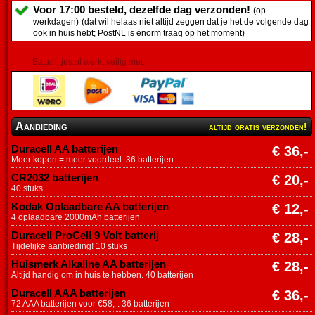
Voor 17:00 besteld, dezelfde dag verzonden!
(op
werkdagen)
(dat wil helaas niet altijd zeggen dat je het de volgende dag
ook in huis hebt; PostNL is enorm traag op het moment)
Batterijtjes.nl werkt veilig met:
Aanbieding
altijd gratis verzonden!
Duracell AA batterijen
€ 36,-
Meer kopen = meer voordeel. 36 batterijen
CR2032 batterijen
€ 20,-
40 stuks
Kodak Oplaadbare AA batterijen
€ 12,-
4 oplaadbare 2000mAh batterijen
Duracell ProCell 9 Volt batterij
€ 28,-
Tijdelijke aanbieding! 10 stuks
Huismerk Alkaline AA batterijen
€ 28,-
Altijd handig om in huis te hebben. 40 batterijen
Duracell AAA batterijen
€ 36,-
72 AAA batterijen voor €58,-. 36 batterijen