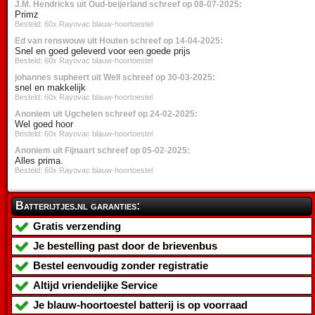
J.M. Hendricks uit Oud-beijerland schreef op 08-07-2025:
Primz
Besteld: 60x Rayovac blauw-hoortoestel
Ed van renswouw uit Houten schreef op 14-04-2025:
Snel en goed geleverd voor een goede prijs
Besteld: 60x Rayovac blauw-hoortoestel
johannes supheert uit Well schreef op 30-03-2025:
snel en makkelijk
Besteld: 60x Rayovac blauw-hoortoestel
Anoniem uit Ugchelen schreef op 24-02-2025:
Wel goed hoor
Besteld: 60x Rayovac blauw-hoortoestel
Anoniem uit Fijnaart schreef op 05-02-2025:
Alles prima.
Besteld: 60x Rayovac blauw-hoortoestel
Batterijtjes.nl garanties:
Gratis verzending
Je bestelling past door de brievenbus
Bestel eenvoudig zonder registratie
Altijd vriendelijke Service
Je
blauw-hoortoestel batterij
is op voorraad