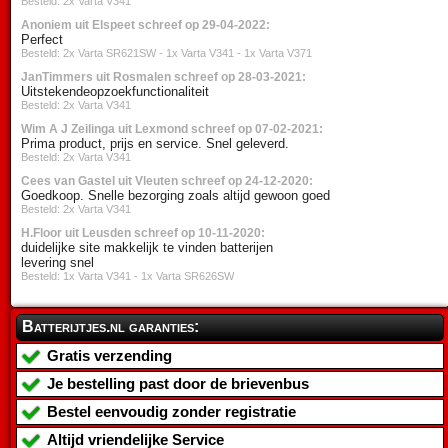
Besteld: 2x Varta V341
Anoniem uit Elspeet schreef op 29-04-2022:
Perfect
Besteld: 2x Varta SR621SW - 1x Varta V341 - 1x Varta V371
JanTimmers uit Rosmalen schreef op 28-03-2021:
Uitstekendeopzoekfunctionaliteit
Besteld: 2x Varta V341
Wim A J Zeilinga uit Lexmond schreef op 07-02-2021:
Prima product, prijs en service. Snel geleverd.
Besteld: 2x Varta V341
Cees van Gastel uit Vleuten schreef op 24-12-2020:
Goedkoop. Snelle bezorging zoals altijd gewoon goed
Besteld: 2x Varta V341
H.Floor uit Leusden schreef op 10-11-2020:
duidelijke site makkelijk te vinden batterijen
levering snel
Besteld: 1x Varta V341 - 1x Varta SR626SW
Batterijtjes.nl garanties:
Gratis verzending
Je bestelling past door de brievenbus
Bestel eenvoudig zonder registratie
Altijd vriendelijke Service