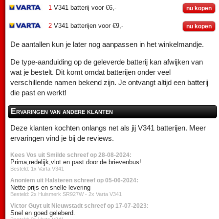
1
V341 batterij voor €6,-
nu kopen
2
V341 batterijen voor €9,-
nu kopen
De aantallen kun je later nog aanpassen in het winkelmandje.
De type-aanduiding op de geleverde batterij kan afwijken van
wat je bestelt. Dit komt omdat batterijen onder veel
verschillende namen bekend zijn. Je ontvangt altijd een batterij
die past en werkt!
Ervaringen van andere klanten
Deze klanten kochten onlangs net als jij V341 batterijen. Meer
ervaringen vind je bij de reviews.
Kees Vos uit Smilde schreef op 28-08-2024:
Prima,redelijk,vlot en past door.de brievenbus!
Besteld: 1x Varta V341
Anoniem uit Halsteren schreef op 05-06-2024:
Nette prijs en snelle levering
Besteld: 2x Huismerk SR927W - 2x Varta V341
Victor Guyt uit Nieuwstadt schreef op 17-07-2023:
Snel en goed geleberd.