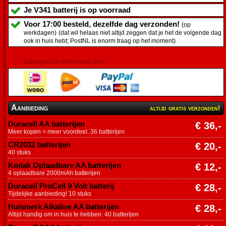
Je
V341 batterij
is op voorraad
Voor 17:00 besteld, dezelfde dag verzonden!
(op
werkdagen)
(dat wil helaas niet altijd zeggen dat je het de volgende dag
ook in huis hebt; PostNL is enorm traag op het moment)
Batterijtjes.nl werkt veilig met:
Aanbieding
altijd gratis verzonden!
Duracell AA batterijen
€ 36,-
Meer kopen = meer voordeel. 36 batterijen
CR2032 batterijen
€ 20,-
40 stuks
Kodak Oplaadbare AA batterijen
€ 12,-
4 oplaadbare 2000mAh batterijen
Duracell ProCell 9 Volt batterij
€ 28,-
Tijdelijke aanbieding! 10 stuks
Huismerk Alkaline AA batterijen
€ 28,-
Altijd handig om in huis te hebben. 40 batterijen