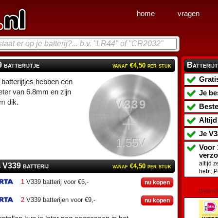
home
vragen
 batterijtje
Batterijt
vanaf €4,50 per stuk
Grati
batterijtjes hebben een
ter van 6.8mm en zijn
Je be
V339
m dik.
Beste
Altij
Je
V3
1.55V
Voor 
verz
altijd 
s V339 batterij
vanaf €4,50 per stuk
hebt; 
1
V339 batterij voor €6,-
nu kopen
Batterij
2
V339 batterijen voor €9,-
nu kopen