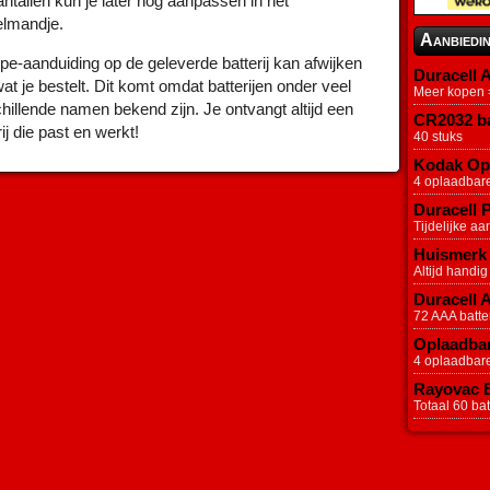
ntallen kun je later nog aanpassen in het
elmandje.
Aanbiedi
pe-aanduiding op de geleverde batterij kan afwijken
Duracell A
at je bestelt. Dit komt omdat batterijen onder veel
Meer kopen =
hillende namen bekend zijn. Je ontvangt altijd een
CR2032 ba
rij die past en werkt!
40 stuks
Kodak Opl
4 oplaadbar
Duracell P
Tijdelijke aa
Huismerk 
Altijd handig
Duracell 
72 AAA batter
Oplaadbar
4 oplaadbar
Rayovac Ex
Totaal 60 batt