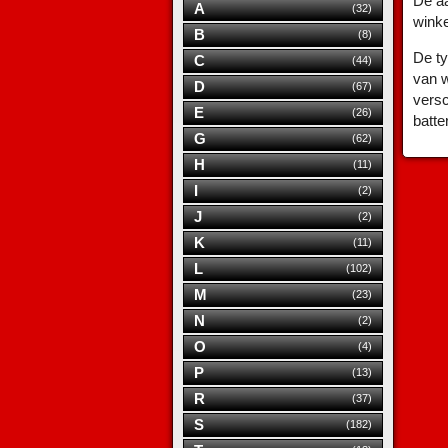
De aa
A
(32)
wink
B
(8)
De ty
C
(44)
van w
D
(67)
versc
E
(26)
batte
G
(62)
H
(11)
I
(2)
J
(2)
K
(11)
L
(102)
M
(23)
N
(2)
O
(4)
P
(13)
R
(37)
S
(182)