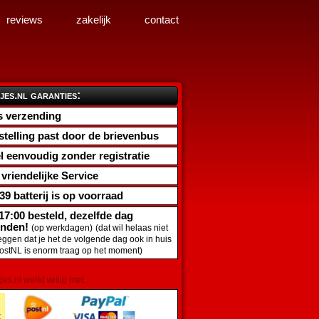
reviews
zakelijk
contact
jes.nl garanties:
s verzending
stelling past door de brievenbus
l eenvoudig zonder registratie
d vriendelijke Service
39 batterij
is op voorraad
17:00 besteld, dezelfde dag
onden!
(op werkdagen)
(dat wil helaas niet
zeggen dat je het de volgende dag ook in huis
PostNL is enorm traag op het moment)
tjes.nl werkt veilig met: