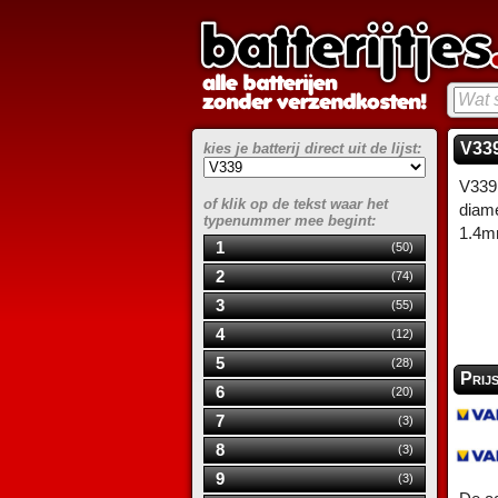
V339
kies je batterij direct uit de lijst:
V339 
of klik op de tekst waar het
diame
typenummer mee begint:
1.4m
1
(50)
2
(74)
3
(55)
4
(12)
5
(28)
Prij
6
(20)
7
(3)
8
(3)
9
(3)