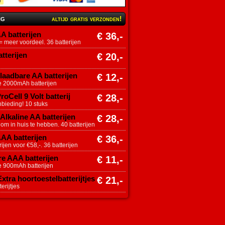
ng
altijd gratis verzonden!
A batterijen
€ 36,-
 meer voordeel. 36 batterijen
tterijen
€ 20,-
aadbare AA batterijen
€ 12,-
e 2000mAh batterijen
roCell 9 Volt batterij
€ 28,-
nbieding! 10 stuks
Alkaline AA batterijen
€ 28,-
 om in huis te hebben. 40 batterijen
AAA batterijen
€ 36,-
ijen voor €58,-. 36 batterijen
e AAA batterijen
€ 11,-
e 900mAh batterijen
tra hoortoestelbatterijtjes
€ 21,-
erijtjes