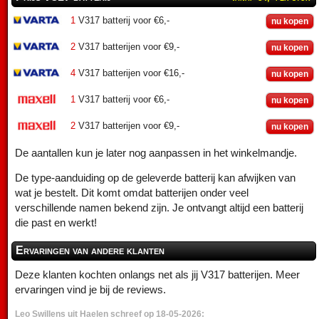
1
V317 batterij voor €6,-
nu kopen
2
V317 batterijen voor €9,-
nu kopen
4
V317 batterijen voor €16,-
nu kopen
1
V317 batterij voor €6,-
nu kopen
2
V317 batterijen voor €9,-
nu kopen
De aantallen kun je later nog aanpassen in het winkelmandje.
De type-aanduiding op de geleverde batterij kan afwijken van
wat je bestelt. Dit komt omdat batterijen onder veel
verschillende namen bekend zijn. Je ontvangt altijd een batterij
die past en werkt!
Ervaringen van andere klanten
Deze klanten kochten onlangs net als jij V317 batterijen. Meer
ervaringen vind je bij de reviews.
Leo Swillens uit Haelen schreef op 18-05-2026: