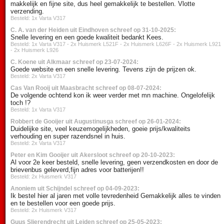
makkelijk en fijne site, dus heel gemakkelijk te bestellen. Vlotte
verzending.
Besteld: 1x Varta V317
C. A. van der Heiden uit Eindhoven schreef op 31-10-2025:
Snelle levering en een goede kwaliteit bedankt Kees.
Besteld: 1x Varta V317 - 2x Huismerk L521F - 2x Huismerk L626F - 2x Huismerk L921
- 2x Huismerk L926
C. Koene uit Alkmaar schreef op 23-07-2024:
Goede website en een snelle levering. Tevens zijn de prijzen ok.
Besteld: 2x Varta V317
Cas Van Rooij uit Maasbracht schreef op 08-07-2024:
De volgende ochtend kon ik weer verder met mn machine. Ongelofelijk
toch !?
Besteld: 1x Varta V317
Robbert de Gooijer uit Augustinusga schreef op 26-01-2024:
Duidelijke site, veel keuzemogelijkheden, goeie prijs/kwaliteits
verhouding en super razendsnel in huis.
Besteld: 2x Varta V317
Peter en Kim Gooijer uit Akersloot schreef op 20-10-2023:
Al voor 2e keer besteld, snelle levering, geen verzendkosten en door de
brievenbus geleverd,fijn adres voor batterijen!!
Besteld: 2x Huismerk V317
Anoniem uit Schijndel schreef op 04-09-2023:
Ik bestel hier al jaren met volle tevredenheid Gemakkelijk alles te vinden
en te bestellen voor een goede prijs.
Besteld: 2x Huismerk V317
Guus Slierendrecht uit Leiden schreef op 25-05-2023: