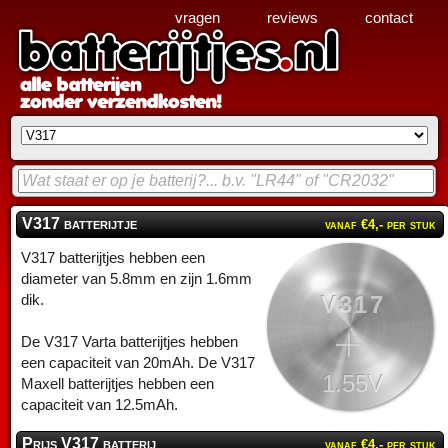
vragen
reviews
contact
V317 batterijtje
vanaf €4,- per stuk
V317 batterijtjes hebben een
diameter van 5.8mm en zijn 1.6mm
V317
dik.
De V317 Varta batterijtjes hebben
een capaciteit van 20mAh. De V317
1.55V
Maxell batterijtjes hebben een
capaciteit van 12.5mAh.
Prijs V317 batterij
vanaf €4,- per stuk