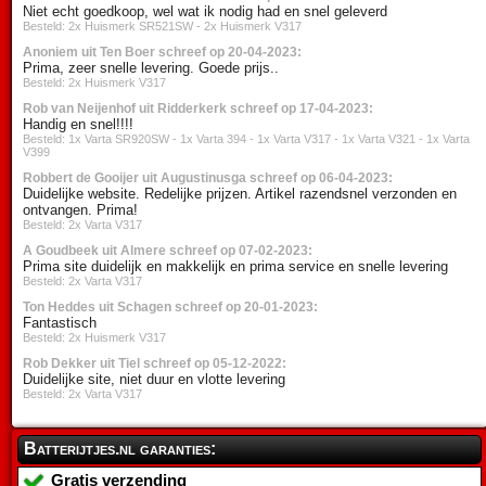
Niet echt goedkoop, wel wat ik nodig had en snel geleverd
Besteld: 2x Huismerk SR521SW - 2x Huismerk V317
Anoniem uit Ten Boer schreef op 20-04-2023:
Prima, zeer snelle levering. Goede prijs..
Besteld: 2x Huismerk V317
Rob van Neijenhof uit Ridderkerk schreef op 17-04-2023:
Handig en snel!!!!
Besteld: 1x Varta SR920SW - 1x Varta 394 - 1x Varta V317 - 1x Varta V321 - 1x Varta
V399
Robbert de Gooijer uit Augustinusga schreef op 06-04-2023:
Duidelijke website. Redelijke prijzen. Artikel razendsnel verzonden en
ontvangen. Prima!
Besteld: 2x Varta V317
A Goudbeek uit Almere schreef op 07-02-2023:
Prima site duidelijk en makkelijk en prima service en snelle levering
Besteld: 2x Varta V317
Ton Heddes uit Schagen schreef op 20-01-2023:
Fantastisch
Besteld: 2x Huismerk V317
Rob Dekker uit Tiel schreef op 05-12-2022:
Duidelijke site, niet duur en vlotte levering
Besteld: 2x Varta V317
Batterijtjes.nl garanties:
Gratis verzending