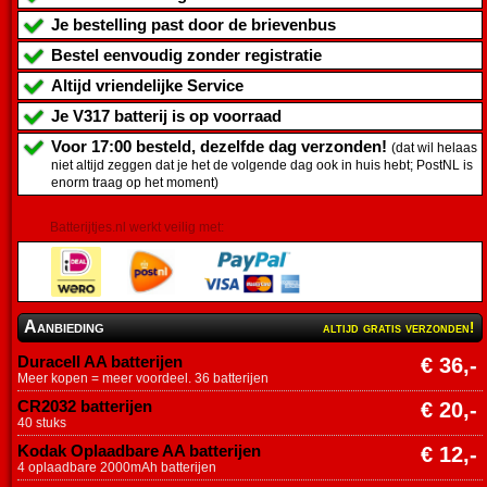
Je bestelling past door de brievenbus
Bestel eenvoudig zonder registratie
Altijd vriendelijke Service
Je
V317 batterij
is op voorraad
Voor 17:00 besteld, dezelfde dag verzonden!
(dat wil helaas
niet altijd zeggen dat je het de volgende dag ook in huis hebt; PostNL is
enorm traag op het moment)
Batterijtjes.nl werkt veilig met:
Aanbieding
altijd gratis verzonden!
Duracell AA batterijen
€ 36,-
Meer kopen = meer voordeel. 36 batterijen
CR2032 batterijen
€ 20,-
40 stuks
Kodak Oplaadbare AA batterijen
€ 12,-
4 oplaadbare 2000mAh batterijen