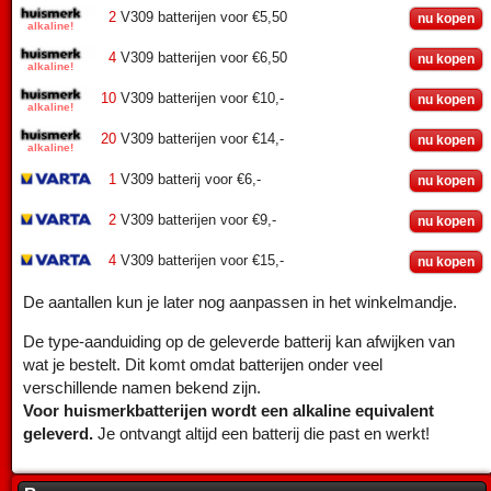
2
V309 batterijen voor €5,50
nu kopen
4
V309 batterijen voor €6,50
nu kopen
10
V309 batterijen voor €10,-
nu kopen
20
V309 batterijen voor €14,-
nu kopen
1
V309 batterij voor €6,-
nu kopen
2
V309 batterijen voor €9,-
nu kopen
4
V309 batterijen voor €15,-
nu kopen
De aantallen kun je later nog aanpassen in het winkelmandje.
De type-aanduiding op de geleverde batterij kan afwijken van
wat je bestelt. Dit komt omdat batterijen onder veel
verschillende namen bekend zijn.
Voor huismerkbatterijen wordt een alkaline equivalent
geleverd.
Je ontvangt altijd een batterij die past en werkt!