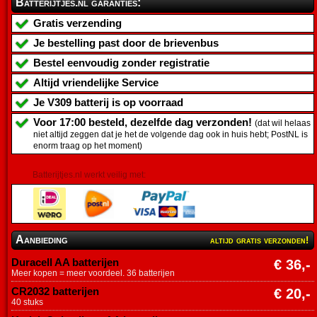
Batterijtjes.nl garanties:
Gratis verzending
Je bestelling past door de brievenbus
Bestel eenvoudig zonder registratie
Altijd vriendelijke Service
Je
V309 batterij
is op voorraad
Voor 17:00 besteld, dezelfde dag verzonden!
(dat wil helaas
niet altijd zeggen dat je het de volgende dag ook in huis hebt; PostNL is
enorm traag op het moment)
Batterijtjes.nl werkt veilig met:
Aanbieding
altijd gratis verzonden!
Duracell AA batterijen
€ 36,-
Meer kopen = meer voordeel. 36 batterijen
CR2032 batterijen
€ 20,-
40 stuks