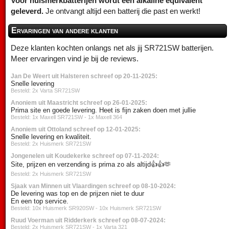
Voor huismerkbatterijen wordt een alkaline equivalent
geleverd.
Je ontvangt altijd een batterij die past en werkt!
Ervaringen van andere klanten
Deze klanten kochten onlangs net als jij SR721SW batterijen.
Meer ervaringen vind je bij de reviews.
Jan De Weert uit Halsteren schreef op 20-11-2025:
Snelle levering
Besteld: 2x Varta SR721SW
Anoniem uit Maastricht schreef op 26-01-2025:
Prima site en goede levering. Heet is fijn zaken doen met jullie
Besteld: 1x Maxell SR721SW - 1x Maxell 364
Anoniem uit Ottoland schreef op 12-01-2025:
Snelle levering en kwaliteit.
Besteld: 2x Huismerk SR721SW
Jongenelen uit Koudekerke schreef op 07-11-2024:
Site, prijzen en verzending is prima zo als altijd👍👍🫶
Besteld: 2x Huismerk SR721SW
Sjaak van Minnen uit Vlaardingen schreef op 08-10-2024:
De levering was top en de prijzen niet te duur
En een top service.
Besteld: 10x Huismerk SR920SW - 10x Huismerk SR721SW
Ruud Voerman uit Ridderkerk schreef op 08-07-2024:
Besteld: 2x Huismerk SR721SW - 1x Varta 321