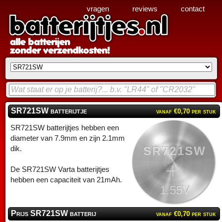
vragen
reviews
contact
SR721SW batterijtje
vanaf €0,70 per stuk
SR721SW batterijtjes hebben een
diameter van 7.9mm en zijn 2.1mm
SR721SW
dik.
De SR721SW Varta batterijtjes
hebben een capaciteit van 21mAh.
1.55V
Prijs SR721SW batterij
vanaf €0,70 per stuk