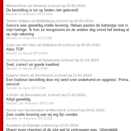
Menno Bons uit Ottoland schreef op 25-06-2024:
De bestelling is tot op heden niet geleverd!
Besteld: 4x Huismerk SR721SW
Tineke Veijgen uit Middelburg schreef op 20-05-2024:
Service was geweldig,snelle levering. Helaas pasten de batterijtje niet in
mijn horloge. Ik kon ze terugsturen en de andere dag stond het bedrag al
op mijn rekening
Besteld: 2x Huismerk SR721SW
Joop van der Glas uit Zwijndrecht schreef op 08-05-2024:
Alles TOP
Besteld: 2x Maxell SR721SW
Herman Klaassen uit Denekamp schreef op 22-04-2024:
Snel, correct en goede kwaliteit
Besteld: 2x Maxell SR721SW
Eugene Voets uit Den Bosch schreef op 23-03-2024:
Een foutieve bestelling door mij werd snel onderkend en opgelost. Prima
service!
Besteld: 2x Varta SR721SW
A.Polet. uit Barendrecht. schreef op 27-02-2024:
Altijd geweldig
Besteld: 10x Huismerk SR721SW
Nicole van Veenendaal uit Meerkerk schreef op 29-01-2024:
Zeer snelle levering wat wij erg fijn vonden
Besteld: 4x Huismerk SR721SW
Anoniem uit Rijswijk schreef op 15-01-2024:
Moest even checken of de site wel te vertrouwen was. Uiteindelijk