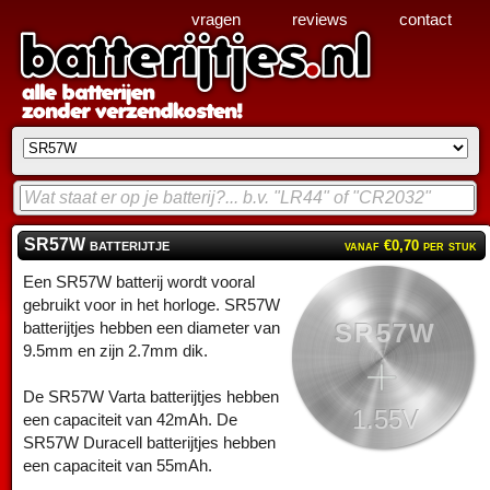
vragen
reviews
contact
SR57W batterijtje
vanaf €0,70 per stuk
Een SR57W batterij wordt vooral
gebruikt voor in het horloge. SR57W
SR57W
batterijtjes hebben een diameter van
9.5mm en zijn 2.7mm dik.
De SR57W Varta batterijtjes hebben
1.55V
een capaciteit van 42mAh. De
SR57W Duracell batterijtjes hebben
een capaciteit van 55mAh.