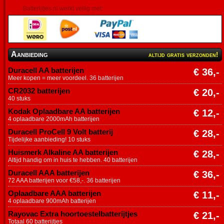
Batterijtjes.nl werkt veilig met:
Aanbieding
altijd gratis verzonden!
Duracell AA batterijen
€ 36,-
Meer kopen = meer voordeel. 36 batterijen
CR2032 batterijen
€ 20,-
40 stuks
Kodak Oplaadbare AA batterijen
€ 12,-
4 oplaadbare 2000mAh batterijen
Duracell ProCell 9 Volt batterij
€ 28,-
Tijdelijke aanbieding! 10 stuks
Huismerk Alkaline AA batterijen
€ 28,-
Altijd handig om in huis te hebben. 40 batterijen
Duracell AAA batterijen
€ 36,-
72 AAA batterijen voor €58,-. 36 batterijen
Oplaadbare AAA batterijen
€ 11,-
4 oplaadbare 900mAh batterijen
Rayovac Extra hoortoestelbatterijtjes
€ 21,-
Totaal 60 batterijtjes