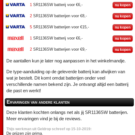
1
SR1136SW batterij voor €6,-
nu kopen
2
SR1136SW batterijen voor €8,-
nu kopen
5
SR1136SW batterijen voor €15,-
nu kopen
1
SR1136SW batterij voor €6,-
nu kopen
2
SR1136SW batterijen voor €9,-
nu kopen
De aantallen kun je later nog aanpassen in het winkelmandje.
De type-aanduiding op de geleverde batterij kan afwijken van
wat je bestelt. Dit komt omdat batterijen onder veel
verschillende namen bekend zijn. Je ontvangt altijd een batterij
die past en werkt!
Ervaringen van andere klanten
Deze klanten kochten onlangs net als jij SR1136SW batterijen.
Meer ervaringen vind je bij de reviews.
Thijs werkman uit Geldrop schreef op 15-10-2019:
De prijzen zijn prima.