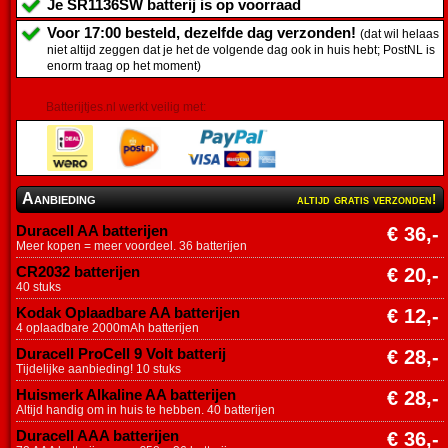
Je
SR1136SW batterij
is op voorraad
Voor 17:00 besteld, dezelfde dag verzonden!
(dat wil helaas
niet altijd zeggen dat je het de volgende dag ook in huis hebt; PostNL is
enorm traag op het moment)
Batterijtjes.nl werkt veilig met:
Aanbieding
altijd gratis verzonden!
Duracell AA batterijen
€ 36,-
Meer kopen = meer voordeel. 36 batterijen
CR2032 batterijen
€ 20,-
40 stuks
Kodak Oplaadbare AA batterijen
€ 12,-
4 oplaadbare 2000mAh batterijen
Duracell ProCell 9 Volt batterij
€ 28,-
Tijdelijke aanbieding! 10 stuks
Huismerk Alkaline AA batterijen
€ 28,-
Altijd handig om in huis te hebben. 40 batterijen
Duracell AAA batterijen
€ 36,-