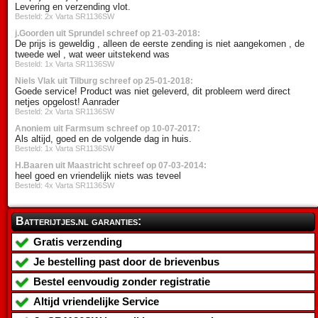
Levering en verzending vlot.
Besteld: 2x Varta SR1136SW
j.Goorden uit Sprundel schreef op 21-03-2018:
De prijs is geweldig , alleen de eerste zending is niet aangekomen , de
tweede wel , wat weer uitstekend was
Besteld: 1x Varta SR1136SW
Niels Vlak uit Tilburg schreef op 25-01-2018:
Goede service! Product was niet geleverd, dit probleem werd direct
netjes opgelost! Aanrader
Besteld: 2x Varta SR1136SW
Anoniem uit Farmsum schreef op 10-07-2017:
Als altijd, goed en de volgende dag in huis.
Besteld: 1x Varta SR1136SW
H.Baaren uit Maastricht schreef op 07-03-2014:
heel goed en vriendelijk niets was teveel
Besteld: 4x Varta SR1136SW
Batterijtjes.nl garanties:
Gratis verzending
Je bestelling past door de brievenbus
Bestel eenvoudig zonder registratie
Altijd vriendelijke Service