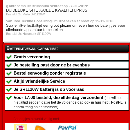
g.abrahams uit Brunssum schreef op 27-01-2019:
DUIDELIJKE SITE ,GOEDE KWALITEIT,PRIJS
Besteld: 2x Varta SR1120W
Van Toor Techno Consulting uit Groenekan schreef op 15-11-2018:
Subliem!Perfect!altijd een groot plezier om even hier de baterijtjes voor
allerhande apparatuur te bestellen.
Besteld: 2x Huismerk SR1120W
Batterijtjes.nl garanties:
Gratis verzending
Je bestelling past door de brievenbus
Bestel eenvoudig zonder registratie
Altijd vriendelijke Service
Je
SR1120W batterij
is op voorraad
Voor 17:00 besteld, dezelfde dag verzonden!
(dat wil helaas
niet altijd zeggen dat je het de volgende dag ook in huis hebt; PostNL is
enorm traag op het moment)
Batterijtjes.nl werkt veilig met: