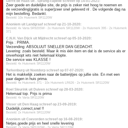
Gerrit de Haas uit . Sprang-capelle schreef op 14-01-2021:
Zeer goede en duidelijke site, de prijs is zeker niet hoog te noemen en
de verzending(gratis is super)zeer snel geleverd nl . De volgende dag na
mijn bestelling. Bedankt.
Besteld: 10x Huismerk SR1120W
Anoniem uit Landgraaf schreef op 21-10-2020:
Besteld: 4x Varta SR920SW - 2x Huismerk SR1120W - 2x Huismerk 395 - 2x Huismerk
371
C.N.H. Van Dijck uit Mijdrecht schreef op 05-10-2020:
Prijs : PRIMA.
Verzending: ABSOLUUT SNELLER DAN GEDACHT.
Levering: zoals besteld. Maar ik mis één item en dat is de service als er
onverhoopt iets niet helemaal klopte.
Die service was KLASSE !
Besteld: 4x Huismerk SR1120W
Turkenburg uit Nootdorp schreef op 07-07-2020:
Het is makkelijk zoeken naar de batterijtjes op jullie site. En met een
paar dagen in huis prima.
Besteld: 4x Huismerk 371 - 10x Huismerk LR626 - 2x Huismerk SR1120W
Roel Sleurink uit Duiven schreef op 28-03-2020:
Helemaal top. Prijs is prima
Besteld: 4x Varta SR1120W
Visser uit Den Haag schreef op 23-09-2019:
Duidelijk,correct,snel !!
Besteld: 2x Huismerk SR1120W
Anoniem uit Coevorden schreef op 16-08-2019:
Netjes,goede prijs en heel snelle levering
Besteld: 2x Varta SR516SW - 2x Varta SR1120W