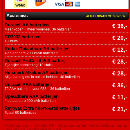
Aanbieding
altijd gratis verzonden!
Duracell AA batterijen
€ 36,-
Meer kopen = meer voordeel. 36 batterijen
CR2032 batterijen
€ 20,-
40 stuks
Kodak Oplaadbare AA batterijen
€ 12,-
4 oplaadbare 2000mAh batterijen
Duracell ProCell 9 Volt batterij
€ 28,-
Tijdelijke aanbieding! 10 stuks
Huismerk Alkaline AA batterijen
€ 28,-
Altijd handig om in huis te hebben. 40 batterijen
Duracell AAA batterijen
€ 36,-
72 AAA batterijen voor €58,-. 36 batterijen
Oplaadbare AAA batterijen
€ 11,-
4 oplaadbare 900mAh batterijen
Rayovac Extra hoortoestelbatterijtjes
€ 21,-
Totaal 60 batterijtjes
©2026 batterijtjes.nl - KvK 59641754 - Alphen aan den Rijn -
info@batterijtjes.nl
-
privacy
-
voorwaarden, klachten, garantie, ruilen