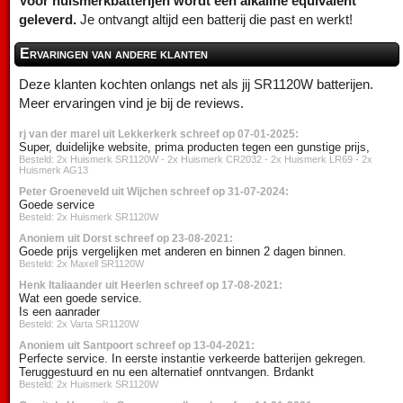
Voor huismerkbatterijen wordt een alkaline equivalent
geleverd.
Je ontvangt altijd een batterij die past en werkt!
Ervaringen van andere klanten
Deze klanten kochten onlangs net als jij SR1120W batterijen.
Meer ervaringen vind je bij de reviews.
rj van der marel uit Lekkerkerk schreef op 07-01-2025:
Super, duidelijke website, prima producten tegen een gunstige prijs,
Besteld: 2x Huismerk SR1120W - 2x Huismerk CR2032 - 2x Huismerk LR69 - 2x
Huismerk AG13
Peter Groeneveld uit Wijchen schreef op 31-07-2024:
Goede service
Besteld: 2x Huismerk SR1120W
Anoniem uit Dorst schreef op 23-08-2021:
Goede prijs vergelijken met anderen en binnen 2 dagen binnen.
Besteld: 2x Maxell SR1120W
Henk Italiaander uit Heerlen schreef op 17-08-2021:
Wat een goede service.
Is een aanrader
Besteld: 2x Varta SR1120W
Anoniem uit Santpoort schreef op 13-04-2021:
Perfecte service. In eerste instantie verkeerde batterijen gekregen.
Teruggestuurd en nu een alternatief onntvangen. Brdankt
Besteld: 2x Huismerk SR1120W