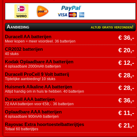
Aanbieding
altijd gratis verzonden!
Duracell AA batterijen
€ 36,-
Meer kopen = meer voordeel. 36 batterijen
CR2032 batterijen
€ 20,-
40 stuks
Kodak Oplaadbare AA batterijen
€ 12,-
4 oplaadbare 2000mAh batterijen
Duracell ProCell 9 Volt batterij
€ 28,-
Tijdelijke aanbieding! 10 stuks
Huismerk Alkaline AA batterijen
€ 28,-
Altijd handig om in huis te hebben. 40 batterijen
Duracell AAA batterijen
€ 36,-
72 AAA batterijen voor €58,-. 36 batterijen
Oplaadbare AAA batterijen
€ 11,-
4 oplaadbare 900mAh batterijen
Rayovac Extra hoortoestelbatterijtjes
€ 21,-
Totaal 60 batterijtjes