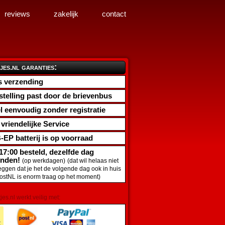
reviews
zakelijk
contact
jes.nl garanties:
s verzending
stelling past door de brievenbus
l eenvoudig zonder registratie
d vriendelijke Service
-EP batterij
is op voorraad
17:00 besteld, dezelfde dag
onden!
(op werkdagen)
(dat wil helaas niet
zeggen dat je het de volgende dag ook in huis
PostNL is enorm traag op het moment)
tjes.nl werkt veilig met: