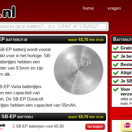
home
vragen
P batterijtje
Batterijt
vanaf €0,70 per stuk
Grati
B-EP batterij wordt vooral
ikt voor in het horloge. SB-
Je be
SB-EP
tterijtjes hebben een
Beste
ter van 9.5mm en zijn
Altij
m dik.
Je
SB
1.55V
-EP Varta batterijtjes
Voor 
n een capaciteit van
verz
h. De SB-EP Duracell
altijd 
hebt; 
rijtjes hebben een capaciteit van 55mAh.
Batterij
s SB-EP batterij
vanaf €0,70 per stuk
2
SB-EP batterijen voor €5,50
nu kopen