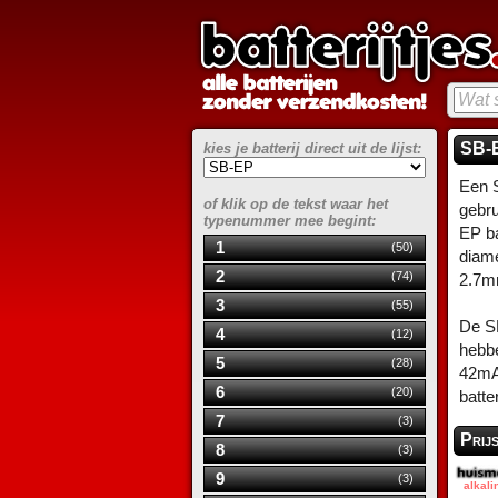
SB-E
kies je batterij direct uit de lijst:
Een S
of klik op de tekst waar het
gebru
typenummer mee begint:
EP ba
1
(50)
diame
2
(74)
2.7m
3
(55)
De SB
4
(12)
hebbe
5
(28)
42mA
6
(20)
batte
7
(3)
Prij
8
(3)
9
(3)