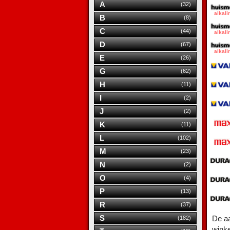
A
(32)
B
(8)
C
(44)
D
(67)
E
(26)
G
(62)
H
(11)
I
(2)
J
(2)
K
(11)
L
(102)
M
(23)
N
(2)
O
(4)
P
(13)
R
(37)
S
De aa
(182)
wink