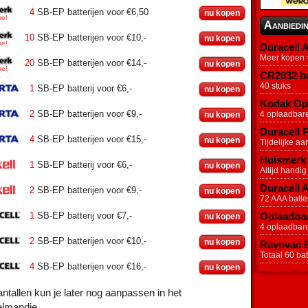
4
SB-EP batterijen voor €6,50
nu kopen
Aanbiedi
10
SB-EP batterijen voor €10,-
nu kopen
Duracell A
Meer kopen =
20
SB-EP batterijen voor €14,-
nu kopen
CR2032 ba
40 stuks
1
SB-EP batterij voor €6,-
nu kopen
Kodak Opl
2
SB-EP batterijen voor €9,-
4 oplaadbar
nu kopen
Duracell P
4
SB-EP batterijen voor €15,-
nu kopen
Tijdelijke aa
Huismerk 
1
SB-EP batterij voor €6,-
nu kopen
Altijd handig
Duracell 
2
SB-EP batterijen voor €9,-
nu kopen
72 AAA batter
1
SB-EP batterij voor €7,-
Oplaadbar
nu kopen
4 oplaadbar
2
SB-EP batterijen voor €10,-
nu kopen
Rayovac Ex
Totaal 60 batt
4
SB-EP batterijen voor €16,-
nu kopen
ntallen kun je later nog aanpassen in het
elmandje.