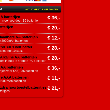
ng
altijd gratis verzonden!
A batterijen
€ 36,-
 meer voordeel. 36 batterijen
tterijen
€ 20,-
aadbare AA batterijen
€ 12,-
e 2000mAh batterijen
roCell 9 Volt batterij
€ 28,-
nbieding! 10 stuks
Alkaline AA batterijen
€ 28,-
 om in huis te hebben. 40 batterijen
AAA batterijen
€ 36,-
ijen voor €58,-. 36 batterijen
e AAA batterijen
€ 11,-
e 900mAh batterijen
tra hoortoestelbatterijtjes
€ 21,-
erijtjes