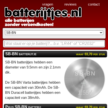
vragen
reviews
contact
SB-BN batterijtje
vanaf €0,70 per stuk
SB-BN batterijtjes hebben een
diameter van 9.5mm en zijn 2.1mm
SB-BN
dik.
De SB-BN Varta batterijtjes hebben
een capaciteit van 30mAh. De SB-
1.55V
BN Duracell batterijtjes hebben een
capaciteit van 38mAh.
Prijs SB-BN batterij
vanaf €0,70 per stuk