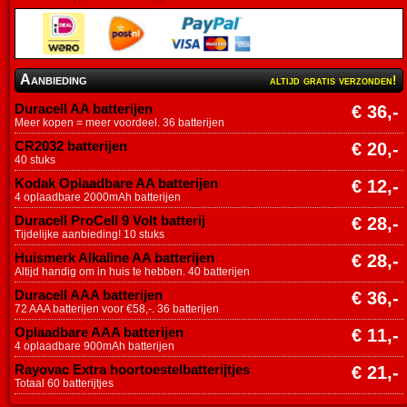
Aanbieding
altijd gratis verzonden!
Duracell AA batterijen
€ 36,-
Meer kopen = meer voordeel. 36 batterijen
CR2032 batterijen
€ 20,-
40 stuks
Kodak Oplaadbare AA batterijen
€ 12,-
4 oplaadbare 2000mAh batterijen
Duracell ProCell 9 Volt batterij
€ 28,-
Tijdelijke aanbieding! 10 stuks
Huismerk Alkaline AA batterijen
€ 28,-
Altijd handig om in huis te hebben. 40 batterijen
Duracell AAA batterijen
€ 36,-
72 AAA batterijen voor €58,-. 36 batterijen
Oplaadbare AAA batterijen
€ 11,-
4 oplaadbare 900mAh batterijen
Rayovac Extra hoortoestelbatterijtjes
€ 21,-
Totaal 60 batterijtjes