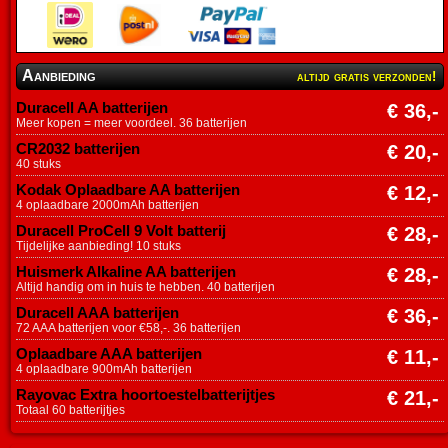
Aanbieding
altijd gratis verzonden!
Duracell AA batterijen
€ 36,-
Meer kopen = meer voordeel. 36 batterijen
CR2032 batterijen
€ 20,-
40 stuks
Kodak Oplaadbare AA batterijen
€ 12,-
4 oplaadbare 2000mAh batterijen
Duracell ProCell 9 Volt batterij
€ 28,-
Tijdelijke aanbieding! 10 stuks
Huismerk Alkaline AA batterijen
€ 28,-
Altijd handig om in huis te hebben. 40 batterijen
Duracell AAA batterijen
€ 36,-
72 AAA batterijen voor €58,-. 36 batterijen
Oplaadbare AAA batterijen
€ 11,-
4 oplaadbare 900mAh batterijen
Rayovac Extra hoortoestelbatterijtjes
€ 21,-
Totaal 60 batterijtjes