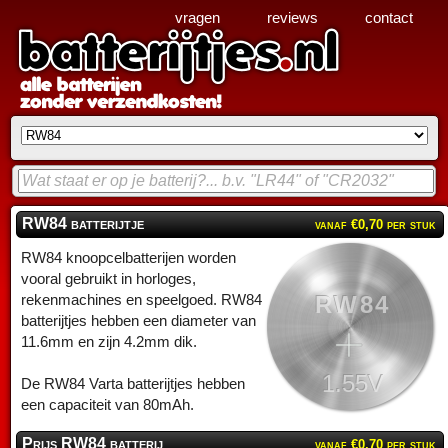
vragen
reviews
contact
RW84 batterijtje
vanaf €0,70 per stuk
RW84 knoopcelbatterijen worden
vooral gebruikt in horloges,
RW84
rekenmachines en speelgoed. RW84
batterijtjes hebben een diameter van
11.6mm en zijn 4.2mm dik.
1.55V
De RW84 Varta batterijtjes hebben
een capaciteit van 80mAh.
Prijs RW84 batterij
vanaf €0,70 per stuk