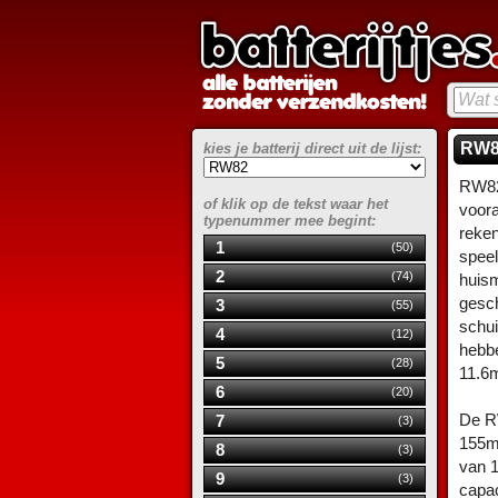
RW82
kies je batterij direct uit de lijst:
RW82
of klik op de tekst waar het
voora
typenummer mee begint:
reken
1
(50)
speel
2
(74)
huism
gesch
3
(55)
schui
4
(12)
hebb
5
(28)
11.6
6
(20)
De RW
7
(3)
155mA
8
(3)
van 1
9
(3)
capac