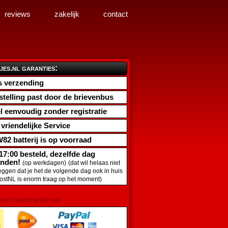
reviews
zakelijk
contact
jes.nl garanties:
s verzending
stelling past door de brievenbus
l eenvoudig zonder registratie
d vriendelijke Service
82 batterij
is op voorraad
17:00 besteld, dezelfde dag
onden!
(op werkdagen)
(dat wil helaas niet
zeggen dat je het de volgende dag ook in huis
PostNL is enorm traag op het moment)
tjes.nl werkt veilig met: