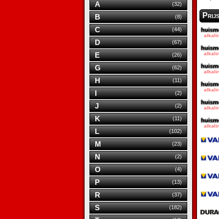
A
(32)
Prij
B
(8)
C
(44)
D
(67)
E
(26)
G
(62)
H
(11)
I
(2)
J
(2)
K
(11)
L
(102)
M
(23)
N
(2)
O
(4)
P
(13)
R
(37)
S
(182)