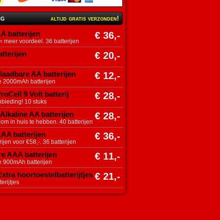
ng
altijd gratis verzonden!
A batterijen
€ 36,-
 meer voordeel. 36 batterijen
tterijen
€ 20,-
aadbare AA batterijen
€ 12,-
e 2000mAh batterijen
roCell 9 Volt batterij
€ 28,-
nbieding! 10 stuks
Alkaline AA batterijen
€ 28,-
 om in huis te hebben. 40 batterijen
AAA batterijen
€ 36,-
ijen voor €58,-. 36 batterijen
e AAA batterijen
€ 11,-
e 900mAh batterijen
tra hoortoestelbatterijtjes
€ 21,-
erijtjes