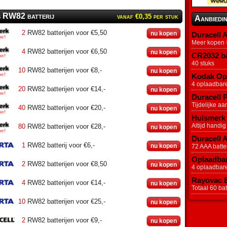
s RW82 batterij
vanaf €0,35 per stuk
Aanbiedi
2
RW82 batterijen voor €5,50
nu kopen
Duracell A
Meer kopen =
4
RW82 batterijen voor €6,50
nu kopen
CR2032 ba
40 stuks
10
RW82 batterijen voor €8,-
nu kopen
Kodak Opl
4 oplaadbar
20
RW82 batterijen voor €14,-
nu kopen
Duracell P
Tijdelijke aa
40
RW82 batterijen voor €20,-
nu kopen
Huismerk 
Altijd handig
80
RW82 batterijen voor €28,-
nu kopen
Duracell 
1
RW82 batterij voor €6,-
nu kopen
72 AAA batter
Oplaadbar
2
RW82 batterijen voor €8,50
nu kopen
4 oplaadbar
Rayovac Ex
4
RW82 batterijen voor €14,-
nu kopen
Totaal 60 batt
10
RW82 batterijen voor €25,-
nu kopen
2
RW82 batterijen voor €9,-
nu kopen