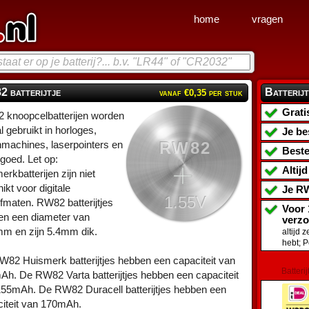
home
vragen
 batterijtje
Batterijt
vanaf €0,35 per stuk
Grati
 knoopcelbatterijen worden
l gebruikt in horloges,
Je be
RW82
machines, laserpointers en
Beste
goed. Let op:
Altij
erkbatterijen zijn niet
ikt voor digitale
Je
RW
1.55V
fmaten. RW82 batterijtjes
Voor 
en een diameter van
verz
mm en zijn 5.4mm dik.
altijd 
hebt; 
82 Huismerk batterijtjes hebben een capaciteit van
Batterij
h. De RW82 Varta batterijtjes hebben een capaciteit
55mAh. De RW82 Duracell batterijtjes hebben een
iteit van 170mAh.