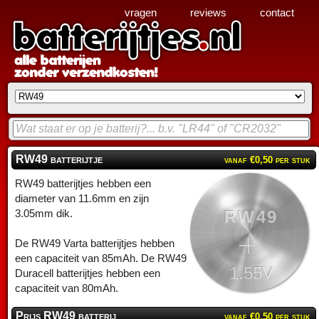
vragen
reviews
contact
RW49 batterijtje
vanaf €0,50 per stuk
RW49 batterijtjes hebben een
diameter van 11.6mm en zijn
RW49
3.05mm dik.
De RW49 Varta batterijtjes hebben
een capaciteit van 85mAh. De RW49
1.55V
Duracell batterijtjes hebben een
capaciteit van 80mAh.
Prijs RW49 batterij
vanaf €0,50 per stuk