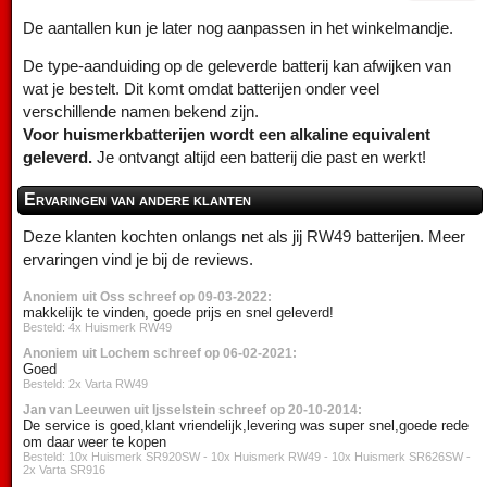
De aantallen kun je later nog aanpassen in het winkelmandje.
De type-aanduiding op de geleverde batterij kan afwijken van
wat je bestelt. Dit komt omdat batterijen onder veel
verschillende namen bekend zijn.
Voor huismerkbatterijen wordt een alkaline equivalent
geleverd.
Je ontvangt altijd een batterij die past en werkt!
Ervaringen van andere klanten
Deze klanten kochten onlangs net als jij RW49 batterijen. Meer
ervaringen vind je bij de reviews.
Anoniem uit Oss schreef op 09-03-2022:
makkelijk te vinden, goede prijs en snel geleverd!
Besteld: 4x Huismerk RW49
Anoniem uit Lochem schreef op 06-02-2021:
Goed
Besteld: 2x Varta RW49
Jan van Leeuwen uit Ijsselstein schreef op 20-10-2014:
De service is goed,klant vriendelijk,levering was super snel,goede rede
om daar weer te kopen
Besteld: 10x Huismerk SR920SW - 10x Huismerk RW49 - 10x Huismerk SR626SW -
2x Varta SR916