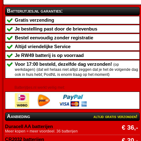
Batterijtjes.nl garanties:
Gratis verzending
Je bestelling past door de brievenbus
Bestel eenvoudig zonder registratie
Altijd vriendelijke Service
Je
RW49 batterij
is op voorraad
Voor 17:00 besteld, dezelfde dag verzonden!
(op
werkdagen)
(dat wil helaas niet altijd zeggen dat je het de volgende dag
ook in huis hebt; PostNL is enorm traag op het moment)
Batterijtjes.nl werkt veilig met:
Aanbieding
altijd gratis verzonden!
Duracell AA batterijen
€ 36,-
Meer kopen = meer voordeel. 36 batterijen
CR2032 batterijen
€ 20,-