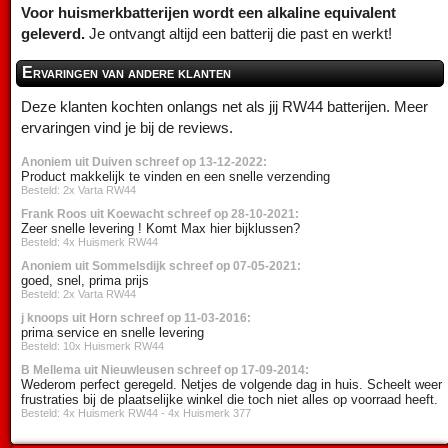
Voor huismerkbatterijen wordt een alkaline equivalent
geleverd.
Je ontvangt altijd een batterij die past en werkt!
Ervaringen van andere klanten
Deze klanten kochten onlangs net als jij RW44 batterijen. Meer
ervaringen vind je bij de reviews.
Anoniem uit Duiven schreef op 13-12-2022:
Product makkelijk te vinden en een snelle verzending
Besteld: 2x Varta RW44
Frank Roos uit Koewacht schreef op 28-10-2021:
Zeer snelle levering ! Komt Max hier bijklussen?
Besteld: 4x Huismerk RW44
Anoniem uit Sommelsdijk schreef op 07-05-2021:
goed, snel, prima prijs
Besteld: 2x Varta RW44
j knoops uit Horn schreef op 11-03-2016:
prima service en snelle levering
Besteld: 10x Huismerk RW44
B Mellema uit Nieuwleusen schreef op 17-09-2014:
Wederom perfect geregeld. Netjes de volgende dag in huis. Scheelt weer
frustraties bij de plaatselijke winkel die toch niet alles op voorraad heeft.
Besteld: 4x Huismerk RW44 - 4x Huismerk 377