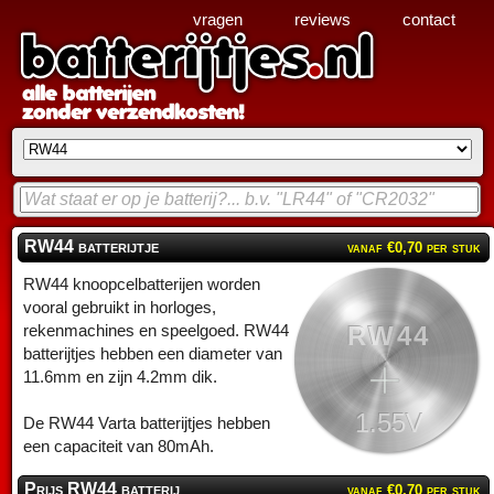
vragen
reviews
contact
RW44 batterijtje
vanaf €0,70 per stuk
RW44 knoopcelbatterijen worden
vooral gebruikt in horloges,
RW44
rekenmachines en speelgoed. RW44
batterijtjes hebben een diameter van
11.6mm en zijn 4.2mm dik.
1.55V
De RW44 Varta batterijtjes hebben
een capaciteit van 80mAh.
Prijs RW44 batterij
vanaf €0,70 per stuk