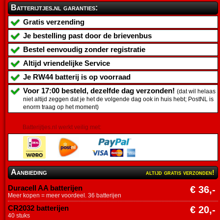
Batterijtjes.nl garanties:
Gratis verzending
Je bestelling past door de brievenbus
Bestel eenvoudig zonder registratie
Altijd vriendelijke Service
Je
RW44 batterij
is op voorraad
Voor 17:00 besteld, dezelfde dag verzonden!
(dat wil helaas
niet altijd zeggen dat je het de volgende dag ook in huis hebt; PostNL is
enorm traag op het moment)
Batterijtjes.nl werkt veilig met:
Aanbieding
altijd gratis verzonden!
Duracell AA batterijen
€ 36,-
Meer kopen = meer voordeel. 36 batterijen
CR2032 batterijen
€ 20,-
40 stuks