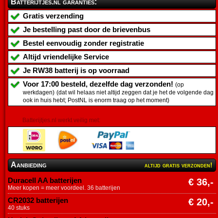
Batterijtjes.nl garanties:
Gratis verzending
Je bestelling past door de brievenbus
Bestel eenvoudig zonder registratie
Altijd vriendelijke Service
Je
RW38 batterij
is op voorraad
Voor 17:00 besteld, dezelfde dag verzonden!
(op
werkdagen)
(dat wil helaas niet altijd zeggen dat je het de volgende dag
ook in huis hebt; PostNL is enorm traag op het moment)
Batterijtjes.nl werkt veilig met:
Aanbieding
altijd gratis verzonden!
Duracell AA batterijen
€ 36,-
Meer kopen = meer voordeel. 36 batterijen
CR2032 batterijen
€ 20,-
40 stuks