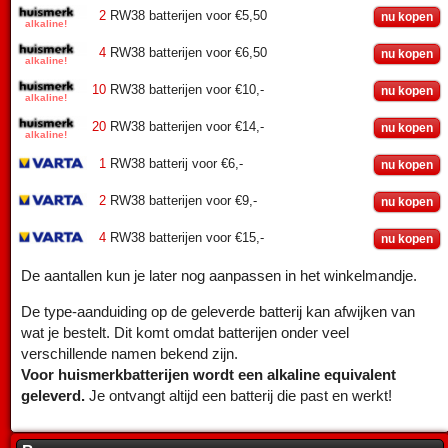
2
RW38 batterijen voor €5,50
nu kopen
4
RW38 batterijen voor €6,50
nu kopen
10
RW38 batterijen voor €10,-
nu kopen
20
RW38 batterijen voor €14,-
nu kopen
1
RW38 batterij voor €6,-
nu kopen
2
RW38 batterijen voor €9,-
nu kopen
4
RW38 batterijen voor €15,-
nu kopen
De aantallen kun je later nog aanpassen in het winkelmandje.
De type-aanduiding op de geleverde batterij kan afwijken van
wat je bestelt. Dit komt omdat batterijen onder veel
verschillende namen bekend zijn.
Voor huismerkbatterijen wordt een alkaline equivalent
geleverd.
Je ontvangt altijd een batterij die past en werkt!