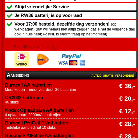
Altijd vriendelijke Service
Je
RW36 batterij
is op voorraad
Voor 17:00 besteld, dezelfde dag verzonden!
(op
werkdagen)
(dat wil helaas niet altijd zeggen dat je het de volgende dag
ook in huis hebt; PostNL is enorm traag op het moment)
Batterijtjes.nl werkt veilig met:
Aanbieding
altijd gratis verzonden!
Duracell AA batterijen
€ 36,-
Meer kopen = meer voordeel. 36 batterijen
CR2032 batterijen
€ 20,-
40 stuks
Kodak Oplaadbare AA batterijen
€ 12,-
4 oplaadbare 2000mAh batterijen
Duracell ProCell 9 Volt batterij
€ 28,-
Tijdelijke aanbieding! 10 stuks
Huismerk Alkaline AA batterijen
€ 28,-