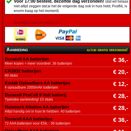
Voor 17:00 besteld, dezelfde dag verzonden!
(dat wil helaas
niet altijd zeggen dat je het de volgende dag ook in huis hebt; PostNL is
enorm traag op het moment)
Batterijtjes.nl werkt veilig met:
Aanbieding
altijd gratis verzonden!
Duracell AA batterijen
€ 36,-
Meer kopen = meer voordeel. 36 batterijen
CR2032 batterijen
€ 20,-
40 stuks
Kodak Oplaadbare AA batterijen
€ 12,-
4 oplaadbare 2000mAh batterijen
Duracell ProCell 9 Volt batterij
€ 28,-
Tijdelijke aanbieding! 10 stuks
Huismerk Alkaline AA batterijen
€ 28,-
Altijd handig om in huis te hebben. 40 batterijen
Duracell AAA batterijen
€ 36,-
72 AAA batterijen voor €58,-. 36 batterijen
Oplaadbare AAA batterijen