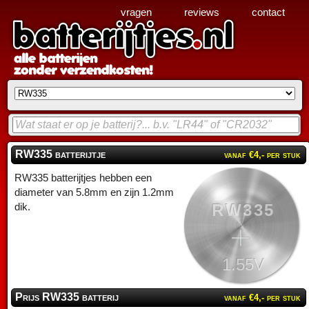
vragen
reviews
contact
RW335 batterijtje
vanaf €4,- per stuk
RW335 batterijtjes hebben een
diameter van 5.8mm en zijn 1.2mm
RW335
dik.
1.55V
Prijs RW335 batterij
vanaf €4,- per stuk