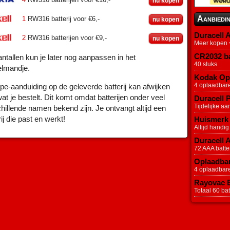
nu kopen
Aanbiedi
1
RW316 batterij voor €6,-
nu kopen
Duracell A
2
RW316 batterijen voor €9,-
nu kopen
Meer kopen =
CR2032 ba
ntallen kun je later nog aanpassen in het
40 stuks
elmandje.
Kodak Opl
4 oplaadbar
pe-aanduiding op de geleverde batterij kan afwijken
at je bestelt. Dit komt omdat batterijen onder veel
Duracell P
Tijdelijke aa
hillende namen bekend zijn. Je ontvangt altijd een
rij die past en werkt!
Huismerk 
Altijd handig
Duracell 
72 AAA batter
Oplaadbar
4 oplaadbar
Rayovac Ex
Totaal 60 batt