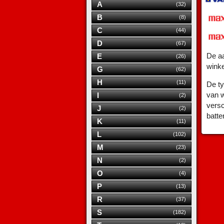
A
(32)
B
(8)
C
(44)
D
(67)
De aa
E
(26)
wink
G
(62)
H
(11)
De ty
van w
I
(2)
versc
J
(2)
batte
K
(11)
L
(102)
M
(23)
N
(2)
O
(4)
P
(13)
R
(37)
S
(182)