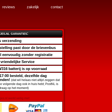
reviews
zakelijk
contact
jes.nl garanties:
s verzending
stelling past door de brievenbus
l eenvoudig zonder registratie
d vriendelijke Service
316 batterij
is op voorraad
17:00 besteld, dezelfde dag
onden!
(dat wil helaas niet altijd zeggen dat
de volgende dag ook in huis hebt; PostNL is
traag op het moment)
tjes.nl werkt veilig met: