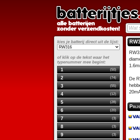
RW31
kies je batterij direct uit de lijst:
RW316
of klik op de tekst waar het
diame
typenummer mee begint:
1.6m
1
(50)
2
(74)
De RW
hebbe
3
(55)
20mA
4
(12)
5
(28)
Prij
6
(20)
7
(3)
8
(3)
9
(3)