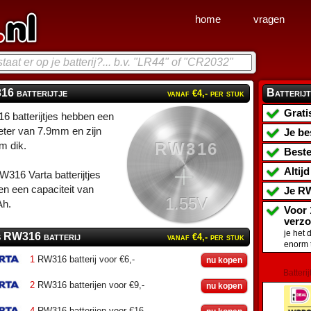
home
vragen
6 batterijtje
Batterijt
vanaf €4,- per stuk
Grati
 batterijtjes hebben een
ter van 7.9mm en zijn
Je be
RW316
m dik.
Beste
Altij
316 Varta batterijtjes
n een capaciteit van
Je
RW
1.55V
h.
Voor 
verz
je het 
s RW316 batterij
vanaf €4,- per stuk
enorm 
1
RW316 batterij voor €6,-
nu kopen
Batterij
2
RW316 batterijen voor €9,-
nu kopen
4
RW316 batterijen voor €16,-