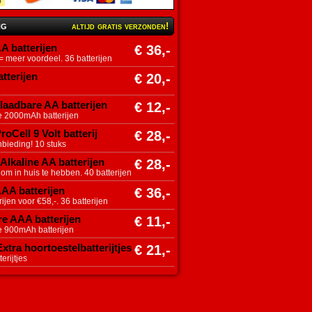
ng
altijd gratis verzonden!
A batterijen
€ 36,-
 meer voordeel. 36 batterijen
tterijen
€ 20,-
aadbare AA batterijen
€ 12,-
e 2000mAh batterijen
roCell 9 Volt batterij
€ 28,-
nbieding! 10 stuks
Alkaline AA batterijen
€ 28,-
 om in huis te hebben. 40 batterijen
AAA batterijen
€ 36,-
ijen voor €58,-. 36 batterijen
e AAA batterijen
€ 11,-
e 900mAh batterijen
tra hoortoestelbatterijtjes
€ 21,-
erijtjes