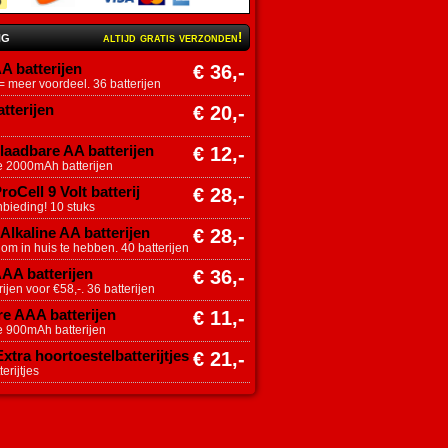
ng
altijd gratis verzonden!
A batterijen
€ 36,-
 meer voordeel. 36 batterijen
tterijen
€ 20,-
aadbare AA batterijen
€ 12,-
e 2000mAh batterijen
roCell 9 Volt batterij
€ 28,-
nbieding! 10 stuks
Alkaline AA batterijen
€ 28,-
 om in huis te hebben. 40 batterijen
AAA batterijen
€ 36,-
ijen voor €58,-. 36 batterijen
e AAA batterijen
€ 11,-
e 900mAh batterijen
tra hoortoestelbatterijtjes
€ 21,-
erijtjes