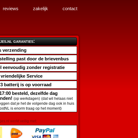
reviews
zakelijk
contact
jes.nl garanties:
s verzending
stelling past door de brievenbus
l eenvoudig zonder registratie
d vriendelijke Service
3 batterij
is op voorraad
17:00 besteld, dezelfde dag
onden!
(op werkdagen)
(dat wil helaas niet
zeggen dat je het de volgende dag ook in huis
PostNL is enorm traag op het moment)
tjes.nl werkt veilig met: