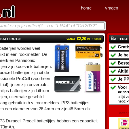
home
vragen
batterijtje
Batterijt
vanaf €2,20 per stuk
Grati
atterijen worden veel
ikt in een rookmelder. De
Je be
merk en Panasonic
Beste
ijen zijn kool-zink batterijen.
Altij
racell batterijen zijn uit de
ssionele ProCell (voorheen
Je
PP
rial) lijn en zijn onverpakt.
Voor 
ilips batterijen zijn Lithium
verz
rijen, uitermate geschikt
altijd 
hebt; 
lang gebruik in b.v. rookmelders. PP3 batterijtjes
en een diameter van 26.4mm en zijn 48.5mm dik.
Batterij
3 Duracell Procell batterijtjes hebben een capaciteit
673mAh.