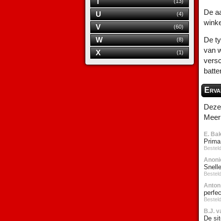
T
(13)
De aa
U
(4)
wink
V
(60)
W
De ty
(8)
van w
X
(1)
versc
batte
Erva
Deze 
Meer 
E. Ba
Prima
Besteld
Anoni
Snelle
Besteld
Anton
perfec
Besteld
B.J. 
De sit