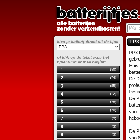
PP3 
kies je batterij direct uit de lijst:
PP3 b
of klik op de tekst waar het
gebru
typenummer mee begint:
Huis
1
(50)
batter
2
(74)
De Du
profe
3
(55)
Indust
4
(12)
De Ph
5
(28)
batte
6
(20)
voor 
hebb
7
(3)
8
(3)
De PP
9
(3)
van 