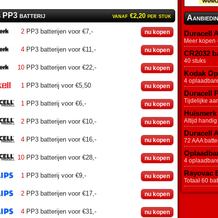
s PP3 batterij
vanaf €2,20 per stuk
Aanbiedi
2
PP3 batterijen voor €7,-
nu kopen
Duracell A
Meer kopen =
4
PP3 batterijen voor €11,-
nu kopen
CR2032 ba
40 stuks
10
PP3 batterijen voor €22,-
nu kopen
Kodak Opl
4 oplaadbar
1
PP3 batterij voor €5,50
nu kopen
Duracell P
Tijdelijke aa
1
PP3 batterij voor €6,-
nu kopen
Huismerk 
Altijd handig
2
PP3 batterijen voor €10,-
nu kopen
Duracell 
4
PP3 batterijen voor €16,-
nu kopen
72 AAA batter
Oplaadbar
10
PP3 batterijen voor €28,-
nu kopen
4 oplaadbar
Rayovac Ex
1
PP3 batterij voor €9,-
nu kopen
Totaal 60 batt
2
PP3 batterijen voor €17,-
nu kopen
4
PP3 batterijen voor €31,-
nu kopen