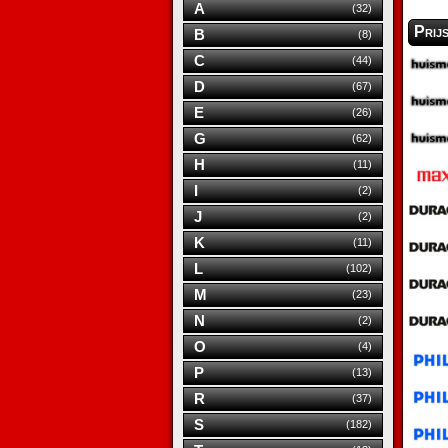
A
(32)
Prij
B
(8)
C
(44)
D
(67)
E
(26)
G
(62)
H
(11)
I
(2)
J
(2)
K
(11)
L
(102)
M
(23)
N
(2)
O
(4)
P
(13)
R
(37)
S
(182)