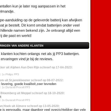
ntallen kun je later nog aanpassen in het
elmandje.
pe-aanduiding op de geleverde batterij kan afwijken
at je bestelt. Dit komt omdat batterijen onder veel
hillende namen bekend zijn. Je ontvangt altijd een
rij die past en werkt!
ringen van andere klanten
klanten kochten onlangs net als jij PP3 batterijen.
ervaringen vind je bij de reviews.
kker uit Alphen Aan Den Rijn schreef op 17-04-2023:
: 1x Philips PP3
em uit St.jansklooster schreef op 08-07-2022:
 levering, goede kwaliteit,zeer tevreden
: 1x Duracell Procell PP3
 Bloemberg uit Meppel schreef op 18-10-2020:
t
: 2x Duracell Procell PP3
van Hoek uit Almere schreef op 13-05-2020:
e is eenvoudig, maar daardoor veel overzichtelijker dan vele