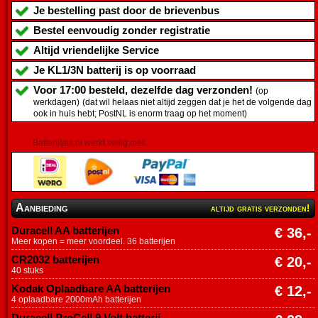
Je bestelling past door de brievenbus
Bestel eenvoudig zonder registratie
Altijd vriendelijke Service
Je
KL1/3N batterij
is op voorraad
Voor 17:00 besteld, dezelfde dag verzonden!
(op
werkdagen)
(dat wil helaas niet altijd zeggen dat je het de volgende dag
ook in huis hebt; PostNL is enorm traag op het moment)
Batterijtjes.nl werkt veilig met:
Aanbieding
altijd gratis verzonden!
Duracell AA batterijen
€ 36,-
Meer kopen = meer voordeel. 36 batterijen
CR2032 batterijen
€ 20,-
40 stuks
Kodak Oplaadbare AA batterijen
€ 12,-
4 oplaadbare 2000mAh batterijen