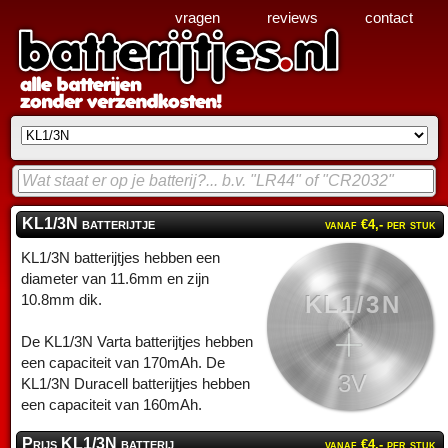
vragen
reviews
contact
KL1/3N batterijtje
vanaf €4,- per stuk
KL1/3N batterijtjes hebben een
diameter van 11.6mm en zijn
KL1/3N
10.8mm dik.
De KL1/3N Varta batterijtjes hebben
een capaciteit van 170mAh. De
3V
KL1/3N Duracell batterijtjes hebben
een capaciteit van 160mAh.
Prijs KL1/3N batterij
vanaf €4,- per stuk