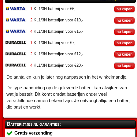
1
KL1/3N batterij voor €6,-
nu kopen
2
KL1/3N batterijen voor €10,-
nu kopen
4
KL1/3N batterijen voor €16,-
nu kopen
1
KL1/3N batterij voor €7,-
nu kopen
2
KL1/3N batterijen voor €12,-
nu kopen
4
KL1/3N batterijen voor €20,-
nu kopen
De aantallen kun je later nog aanpassen in het winkelmandje.
De type-aanduiding op de geleverde batterij kan afwijken van
wat je bestelt. Dit komt omdat batterijen onder veel
verschillende namen bekend zijn. Je ontvangt altijd een batterij
die past en werkt!
Batterijtjes.nl garanties:
Gratis verzending