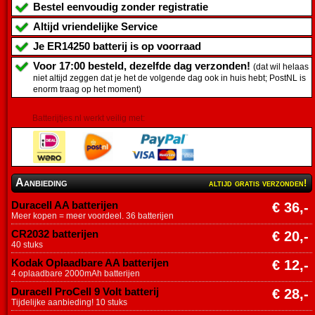
Bestel eenvoudig zonder registratie
Altijd vriendelijke Service
Je
ER14250 batterij
is op voorraad
Voor 17:00 besteld, dezelfde dag verzonden!
(dat wil helaas
niet altijd zeggen dat je het de volgende dag ook in huis hebt; PostNL is
enorm traag op het moment)
Batterijtjes.nl werkt veilig met:
Aanbieding
altijd gratis verzonden!
Duracell AA batterijen
€ 36,-
Meer kopen = meer voordeel. 36 batterijen
CR2032 batterijen
€ 20,-
40 stuks
Kodak Oplaadbare AA batterijen
€ 12,-
4 oplaadbare 2000mAh batterijen
Duracell ProCell 9 Volt batterij
€ 28,-
Tijdelijke aanbieding! 10 stuks