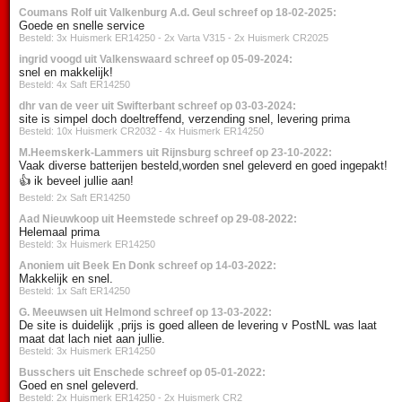
Coumans Rolf uit Valkenburg A.d. Geul schreef op 18-02-2025:
Goede en snelle service
Besteld: 3x Huismerk ER14250 - 2x Varta V315 - 2x Huismerk CR2025
ingrid voogd uit Valkenswaard schreef op 05-09-2024:
snel en makkelijk!
Besteld: 4x Saft ER14250
dhr van de veer uit Swifterbant schreef op 03-03-2024:
site is simpel doch doeltreffend, verzending snel, levering prima
Besteld: 10x Huismerk CR2032 - 4x Huismerk ER14250
M.Heemskerk-Lammers uit Rijnsburg schreef op 23-10-2022:
Vaak diverse batterijen besteld,worden snel geleverd en goed ingepakt!
👍 ik beveel jullie aan!
Besteld: 2x Saft ER14250
Aad Nieuwkoop uit Heemstede schreef op 29-08-2022:
Helemaal prima
Besteld: 3x Huismerk ER14250
Anoniem uit Beek En Donk schreef op 14-03-2022:
Makkelijk en snel.
Besteld: 1x Saft ER14250
G. Meeuwsen uit Helmond schreef op 13-03-2022:
De site is duidelijk ,prijs is goed alleen de levering v PostNL was laat
maat dat lach niet aan jullie.
Besteld: 3x Huismerk ER14250
Busschers uit Enschede schreef op 05-01-2022:
Goed en snel geleverd.
Besteld: 2x Huismerk ER14250 - 2x Huismerk CR2