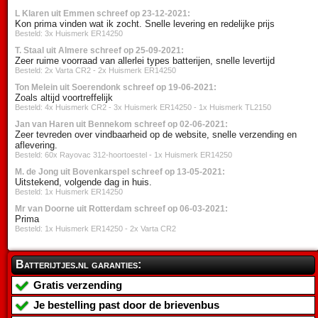
L Klaren uit Emmen schreef op 23-12-2021:
Kon prima vinden wat ik zocht. Snelle levering en redelijke prijs
Besteld: 3x Huismerk ER14250
T. Staal uit Almere schreef op 25-09-2021:
Zeer ruime voorraad van allerlei types batterijen, snelle levertijd
Besteld: 2x Varta CR2 - 2x Huismerk ER14250
Ton Melein uit Soerendonk schreef op 19-06-2021:
Zoals altijd voortreffelijk
Besteld: 4x Huismerk CR2 - 3x Huismerk ER14250 - 1x Huismerk TL2150
Jan van Haren uit Bennekom schreef op 02-06-2021:
Zeer tevreden over vindbaarheid op de website, snelle verzending en
aflevering.
Besteld: 60x Rayovac 312-hoortoestel - 1x Huismerk ER14250
M. de Jong uit Bovenkarspel schreef op 13-05-2021:
Uitstekend, volgende dag in huis.
Besteld: 1x Huismerk ER14250
Mr van Doorne uit Rotterdam schreef op 06-03-2021:
Prima
Besteld: 1x Huismerk ER14250 - 2x Varta CR2
Batterijtjes.nl garanties:
Gratis verzending
Je bestelling past door de brievenbus