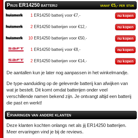
Prijs ER14250 batterij
vanaf €5,- per stuk
1
ER14250 batterij voor €7,-
nu kopen
2
ER14250 batterijen voor €12,-
nu kopen
10
ER14250 batterijen voor €50,-
nu kopen
1
ER14250 batterij voor €8,-
nu kopen
2
ER14250 batterijen voor €14,-
nu kopen
De aantallen kun je later nog aanpassen in het winkelmandje.
De type-aanduiding op de geleverde batterij kan afwijken van
wat je bestelt. Dit komt omdat batterijen onder veel
verschillende namen bekend zijn. Je ontvangt altijd een batterij
die past en werkt!
Ervaringen van andere klanten
Deze klanten kochten onlangs net als jij ER14250 batterijen.
Meer ervaringen vind je bij de reviews.