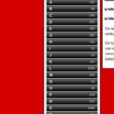
A
(32)
B
(8)
C
(44)
D
(67)
De aa
E
(26)
wink
G
(62)
H
(11)
De ty
van w
I
(2)
versc
J
(2)
batte
K
(11)
L
(102)
M
(23)
N
(2)
O
(4)
P
(13)
R
(37)
S
(182)