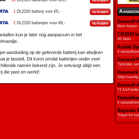
nu kopen
Aanbiedi
1
DL2320 batterij voor €5,-
nu kopen
Duracell A
2
DL2320 batterijen voor €8,-
nu kopen
Meer kopen =
CR2032 ba
ntallen kun je later nog aanpassen in het
40 stuks
elmandje.
Kodak Opl
4 oplaadbar
pe-aanduiding op de geleverde batterij kan afwijken
at je bestelt. Dit komt omdat batterijen onder veel
Duracell P
Tijdelijke aa
hillende namen bekend zijn. Je ontvangt altijd een
rij die past en werkt!
Huismerk 
Altijd handig
Duracell 
72 AAA batter
Oplaadbar
4 oplaadbar
Rayovac Ex
Totaal 60 batt