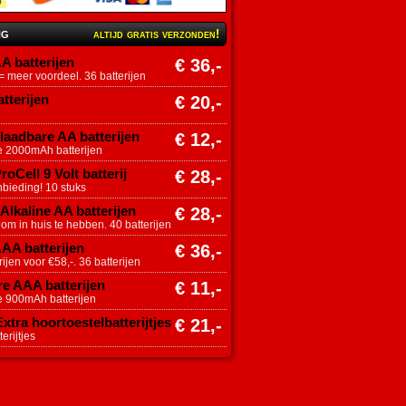
ng
altijd gratis verzonden!
A batterijen
€ 36,-
 meer voordeel. 36 batterijen
tterijen
€ 20,-
aadbare AA batterijen
€ 12,-
e 2000mAh batterijen
roCell 9 Volt batterij
€ 28,-
nbieding! 10 stuks
Alkaline AA batterijen
€ 28,-
 om in huis te hebben. 40 batterijen
AAA batterijen
€ 36,-
ijen voor €58,-. 36 batterijen
e AAA batterijen
€ 11,-
e 900mAh batterijen
tra hoortoestelbatterijtjes
€ 21,-
erijtjes