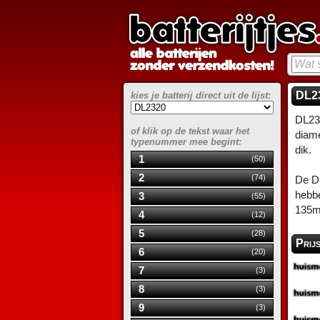
DL23
kies je batterij direct uit de lijst:
DL232
of klik op de tekst waar het
diam
typenummer mee begint:
dik.
1
(50)
2
(74)
De DL
hebbe
3
(55)
135m
4
(12)
5
(28)
Prij
6
(20)
7
(3)
8
(3)
9
(3)