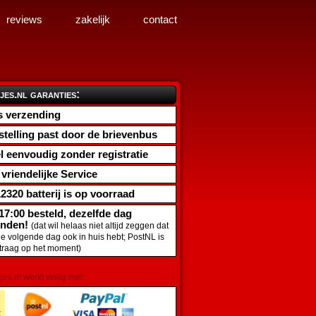
reviews
zakelijk
contact
jes.nl garanties:
s verzending
stelling past door de brievenbus
l eenvoudig zonder registratie
d vriendelijke Service
2320 batterij
is op voorraad
17:00 besteld, dezelfde dag
onden!
(dat wil helaas niet altijd zeggen dat
de volgende dag ook in huis hebt; PostNL is
traag op het moment)
tjes.nl werkt veilig met: