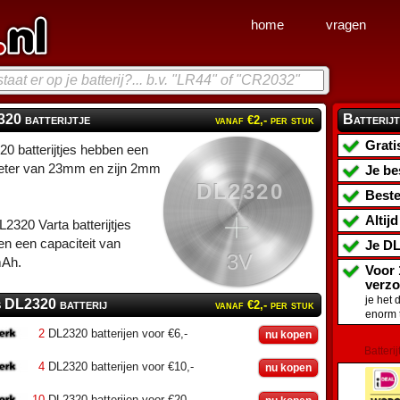
home
vragen
20 batterijtje
Batterijt
vanaf €2,- per stuk
Grati
0 batterijtjes hebben een
eter van 23mm en zijn 2mm
Je be
DL2320
Beste
Altij
2320 Varta batterijtjes
n een capaciteit van
Je
DL
3V
Ah.
Voor 
verz
je het 
s DL2320 batterij
vanaf €2,- per stuk
enorm 
2
DL2320 batterijen voor €6,-
nu kopen
Batterij
4
DL2320 batterijen voor €10,-
nu kopen
10
DL2320 batterijen voor €20,-