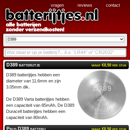
vragen
reviews
contact
D389 batterijtje
vanaf €0,50 per stuk
D389 batterijtjes hebben een
diameter van 11.6mm en zijn
D389
3.05mm dik.
De D389 Varta batterijtjes hebben
een capaciteit van 85mAh. De D389
1.55V
Duracell batterijtjes hebben een
capaciteit van 80mAh.
Prijs D389 batterij
vanaf €0,50 per stuk