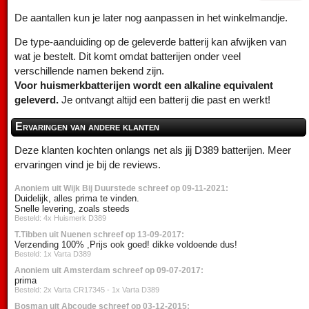
De aantallen kun je later nog aanpassen in het winkelmandje.
De type-aanduiding op de geleverde batterij kan afwijken van
wat je bestelt. Dit komt omdat batterijen onder veel
verschillende namen bekend zijn.
Voor huismerkbatterijen wordt een alkaline equivalent
geleverd.
Je ontvangt altijd een batterij die past en werkt!
Ervaringen van andere klanten
Deze klanten kochten onlangs net als jij D389 batterijen. Meer
ervaringen vind je bij de reviews.
Anoniem uit Wijk Bij Duurstede schreef op 09-11-2021:
Duidelijk, alles prima te vinden.
Snelle levering, zoals steeds
Besteld: 4x Huismerk D389
T.Tibben uit Nuenen schreef op 13-09-2017:
Verzending 100% ,Prijs ook goed! dikke voldoende dus!
Besteld: 1x Varta D389
Anoniem uit Amsterdam schreef op 09-07-2017:
prima
Besteld: 2x Varta CR17345 - 1x Varta D389
Bosman uit Abcoude schreef op 03-12-2015: