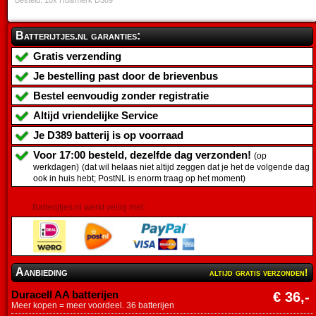
Batterijtjes.nl garanties:
Gratis verzending
Je bestelling past door de brievenbus
Bestel eenvoudig zonder registratie
Altijd vriendelijke Service
Je
D389 batterij
is op voorraad
Voor 17:00 besteld, dezelfde dag verzonden!
(op
werkdagen)
(dat wil helaas niet altijd zeggen dat je het de volgende dag
ook in huis hebt; PostNL is enorm traag op het moment)
Batterijtjes.nl werkt veilig met:
Aanbieding
altijd gratis verzonden!
Duracell AA batterijen
€ 36,-
Meer kopen = meer voordeel. 36 batterijen