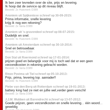
Ik ben zeer tevreden over de site, prijs en levering.
Ik hoop dat de service op dit niveau blijft.
Besteld: 2x Huismerk D389
Anoniem uit Spijkenisse schreef op 30-09-2015:
Prima informatie, snelle levering
krijg ik nog een rekening?
Besteld: 2x Varta D389
Anoniem uit 's-gravendeel schreef op 08-07-2015:
Duidelijk en snel.
Besteld: 4x Huismerk D389
Anoniem uit Amsterdam schreef op 30-10-2014:
Snel en betrouwbaar.
Besteld: 1x Varta D389
Don Stal uit Roermond schreef op 17-01-2014:
prijzen goed en belangrijk voor mij is toch wel dat er een geen
verzendkosten in rekening gebracht worden.
Besteld: 2x Varta D389
Rinze Postma uit Tiel schreef op 05-10-2013:
Prijs, prima, levering top. aanrader!!
Besteld: 4x Huismerk D389
Piebe van den Berg uit Rotterdam schreef op 19-01-2013:
battery king had ze niet en jullie wel,verder geen verschil
Besteld: 1x Varta D389
J.J.M. Wubben uit Barendrecht schreef op 13-07-2012:
Goede prijzen, geen verzendkosten en snelle levering... één woord...
geweldig
Besteld: 10x Huismerk D389