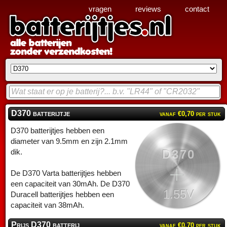
vragen
reviews
contact
D370 batterijtje
vanaf €0,70 per stuk
D370 batterijtjes hebben een
diameter van 9.5mm en zijn 2.1mm
D370
dik.
De D370 Varta batterijtjes hebben
een capaciteit van 30mAh. De D370
1.55V
Duracell batterijtjes hebben een
capaciteit van 38mAh.
Prijs D370 batterij
vanaf €0,70 per stuk