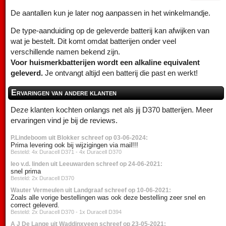
De aantallen kun je later nog aanpassen in het winkelmandje.
De type-aanduiding op de geleverde batterij kan afwijken van
wat je bestelt. Dit komt omdat batterijen onder veel
verschillende namen bekend zijn.
Voor huismerkbatterijen wordt een alkaline equivalent
geleverd.
Je ontvangt altijd een batterij die past en werkt!
Ervaringen van andere klanten
Deze klanten kochten onlangs net als jij D370 batterijen. Meer
ervaringen vind je bij de reviews.
P.Lindeboom uit Blokker schreef op 03-06-2024:
Prima levering ook bij wijzigingen via mail!!!
Besteld: 4x Duracell D371 - 4x Duracell D370
leo v.d. linden uit Leeuwarden schreef op 24-06-2021:
snel prima
Besteld: 2x Duracell D370
Wauter Vermeulen uit Landgraaf schreef op 10-06-2021:
Zoals alle vorige bestellingen was ook deze bestelling zeer snel en
correct geleverd.
Besteld: 2x Duracell D370 - 1x Duracell D394
A J De Lange uit Waddinxveen schreef op 23-05-2021: