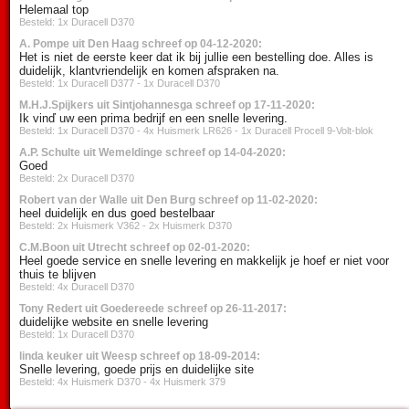
Helemaal top
Besteld: 1x Duracell D370
A. Pompe uit Den Haag schreef op 04-12-2020:
Het is niet de eerste keer dat ik bij jullie een bestelling doe. Alles is
duidelijk, klantvriendelijk en komen afspraken na.
Besteld: 1x Duracell D377 - 1x Duracell D370
M.H.J.Spijkers uit Sintjohannesga schreef op 17-11-2020:
Ik vinď uw een prima bedrijf en een snelle levering.
Besteld: 1x Duracell D370 - 4x Huismerk LR626 - 1x Duracell Procell 9-Volt-blok
A.P. Schulte uit Wemeldinge schreef op 14-04-2020:
Goed
Besteld: 2x Duracell D370
Robert van der Walle uit Den Burg schreef op 11-02-2020:
heel duidelijk en dus goed bestelbaar
Besteld: 2x Huismerk V362 - 2x Huismerk D370
C.M.Boon uit Utrecht schreef op 02-01-2020:
Heel goede service en snelle levering en makkelijk je hoef er niet voor
thuis te blijven
Besteld: 4x Duracell D370
Tony Redert uit Goedereede schreef op 26-11-2017:
duidelijke website en snelle levering
Besteld: 1x Duracell D370
linda keuker uit Weesp schreef op 18-09-2014:
Snelle levering, goede prijs en duidelijke site
Besteld: 4x Huismerk D370 - 4x Huismerk 379