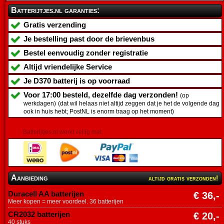
Batterijtjes.nl garanties:
Gratis verzending
Je bestelling past door de brievenbus
Bestel eenvoudig zonder registratie
Altijd vriendelijke Service
Je
D370 batterij
is op voorraad
Voor 17:00 besteld, dezelfde dag verzonden!
(op
werkdagen)
(dat wil helaas niet altijd zeggen dat je het de volgende dag
ook in huis hebt; PostNL is enorm traag op het moment)
Batterijtjes.nl werkt veilig met:
Aanbieding
altijd gratis verzonden!
Duracell AA batterijen
€ 36,-
Meer kopen = meer voordeel. 36 batterijen
CR2032 batterijen
€ 20,-
40 stuks