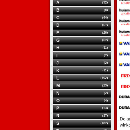
A
(32)
B
(8)
C
(44)
D
(67)
E
(26)
G
(62)
H
(11)
I
(2)
J
(2)
K
(11)
L
(102)
M
(23)
N
(2)
O
(4)
P
(13)
R
(37)
De aa
S
(182)
wink