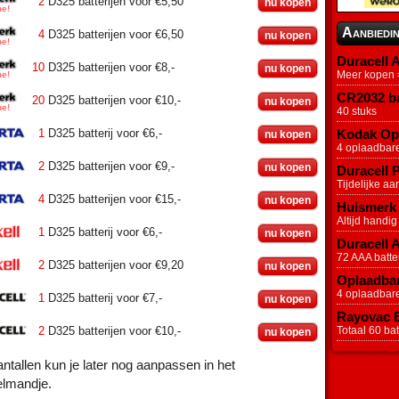
2
D325 batterijen voor €5,50
nu kopen
Aanbiedi
4
D325 batterijen voor €6,50
nu kopen
Duracell A
10
D325 batterijen voor €8,-
nu kopen
Meer kopen =
CR2032 ba
20
D325 batterijen voor €10,-
nu kopen
40 stuks
1
D325 batterij voor €6,-
Kodak Opl
nu kopen
4 oplaadbar
2
D325 batterijen voor €9,-
nu kopen
Duracell P
Tijdelijke aa
4
D325 batterijen voor €15,-
nu kopen
Huismerk 
Altijd handig
1
D325 batterij voor €6,-
nu kopen
Duracell 
72 AAA batter
2
D325 batterijen voor €9,20
nu kopen
Oplaadbar
4 oplaadbar
1
D325 batterij voor €7,-
nu kopen
Rayovac Ex
2
D325 batterijen voor €10,-
Totaal 60 batt
nu kopen
ntallen kun je later nog aanpassen in het
elmandje.