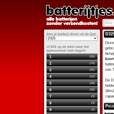
D325
kies je batterij direct uit de lijst:
Deze
of klik op de tekst waar het
gebru
typenummer mee begint:
lampj
1
(50)
koor
2
(74)
batte
van 
3
(55)
4
(12)
De D3
5
(28)
hebbe
6
(20)
38mAh
capac
7
(3)
8
(3)
Prij
9
(3)