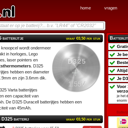
home
vragen
 batterijtje
Batterijt
vanaf €0,50 per stuk
Grati
 knoopcel wordt ondermeer
ikt in horloges, Lego
Je be
D325
es, laser pointers en
Beste
tsthermometers
. D325
Altij
rijtjes hebben een diameter
7.9mm en zijn 3.6mm dik.
Je
D3
1.55V
Voor 
25 Varta batterijtjes
verz
n een capaciteit van
je het 
enorm 
. De D325 Duracell batterijtjes hebben een
iteit van 45mAh.
Batterij
s D325 batterij
vanaf €0,50 per stuk