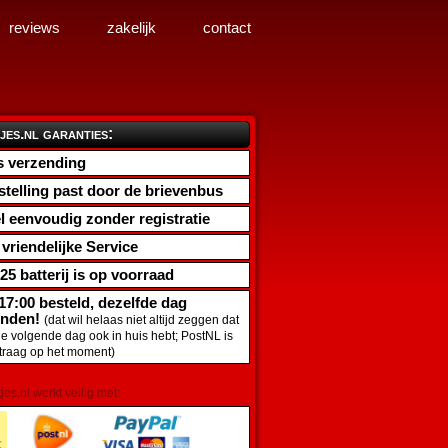
reviews
zakelijk
contact
jes.nl garanties:
s verzending
stelling past door de brievenbus
l eenvoudig zonder registratie
d vriendelijke Service
25 batterij
is op voorraad
17:00 besteld, dezelfde dag
onden!
(dat wil helaas niet altijd zeggen dat
de volgende dag ook in huis hebt; PostNL is
traag op het moment)
tjes.nl werkt veilig met: