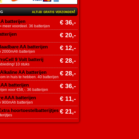
ng
altijd gratis verzonden!
A batterijen
€ 36,-
 meer voordeel. 36 batterijen
tterijen
€ 20,-
aadbare AA batterijen
€ 12,-
e 2000mAh batterijen
roCell 9 Volt batterij
€ 28,-
nbieding! 10 stuks
Alkaline AA batterijen
€ 28,-
 om in huis te hebben. 40 batterijen
AAA batterijen
€ 36,-
ijen voor €58,-. 36 batterijen
e AAA batterijen
€ 11,-
e 900mAh batterijen
tra hoortoestelbatterijtjes
€ 21,-
erijtjes