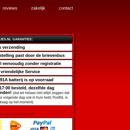
reviews
zakelijk
contact
jes.nl garanties:
s verzending
stelling past door de brievenbus
l eenvoudig zonder registratie
d vriendelijke Service
91A batterij
is op voorraad
17:00 besteld, dezelfde dag
onden!
(dat wil helaas niet altijd zeggen dat
de volgende dag ook in huis hebt; PostNL is
traag op het moment)
tjes.nl werkt veilig met: