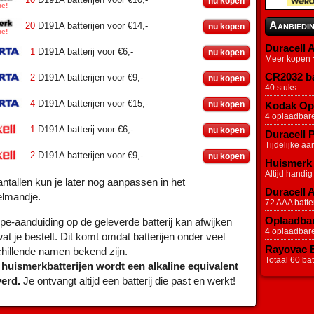
nu kopen
Aanbiedi
20
D191A batterijen voor €14,-
nu kopen
Duracell A
1
D191A batterij voor €6,-
nu kopen
Meer kopen =
CR2032 ba
2
D191A batterijen voor €9,-
nu kopen
40 stuks
4
D191A batterijen voor €15,-
nu kopen
Kodak Opl
4 oplaadbar
1
D191A batterij voor €6,-
nu kopen
Duracell P
Tijdelijke aa
2
D191A batterijen voor €9,-
nu kopen
Huismerk 
Altijd handig
ntallen kun je later nog aanpassen in het
Duracell 
elmandje.
72 AAA batter
Oplaadbar
pe-aanduiding op de geleverde batterij kan afwijken
4 oplaadbar
at je bestelt. Dit komt omdat batterijen onder veel
Rayovac Ex
hillende namen bekend zijn.
Totaal 60 batt
 huismerkbatterijen wordt een alkaline equivalent
verd.
Je ontvangt altijd een batterij die past en werkt!