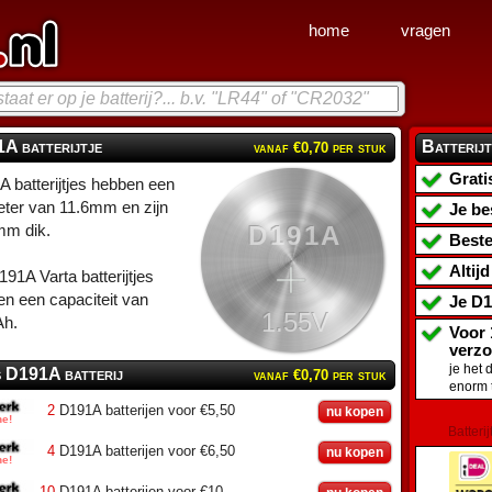
home
vragen
A batterijtje
Batterijt
vanaf €0,70 per stuk
Grati
 batterijtjes hebben een
ter van 11.6mm en zijn
Je be
D191A
mm dik.
Beste
Altij
91A Varta batterijtjes
n een capaciteit van
Je
D1
1.55V
h.
Voor 
verz
je het 
s D191A batterij
vanaf €0,70 per stuk
enorm 
2
D191A batterijen voor €5,50
nu kopen
Batterij
4
D191A batterijen voor €6,50
nu kopen
10
D191A batterijen voor €10,-