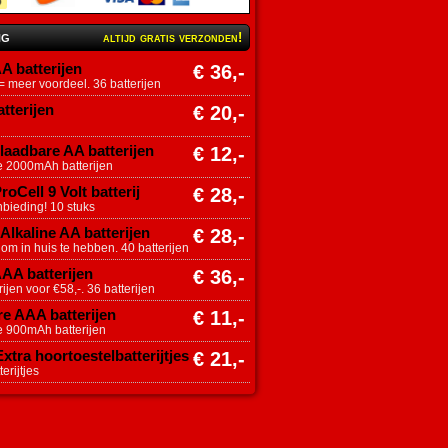
ng
altijd gratis verzonden!
A batterijen
€ 36,-
 meer voordeel. 36 batterijen
tterijen
€ 20,-
aadbare AA batterijen
€ 12,-
e 2000mAh batterijen
roCell 9 Volt batterij
€ 28,-
nbieding! 10 stuks
Alkaline AA batterijen
€ 28,-
 om in huis te hebben. 40 batterijen
AAA batterijen
€ 36,-
ijen voor €58,-. 36 batterijen
e AAA batterijen
€ 11,-
e 900mAh batterijen
tra hoortoestelbatterijtjes
€ 21,-
erijtjes