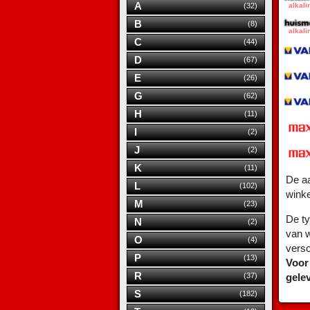
A
(32)
B
(8)
C
(44)
D
(67)
E
(26)
G
(62)
H
(11)
I
(2)
J
(2)
K
(11)
De aa
L
(102)
wink
M
(23)
De ty
N
(2)
van w
O
(4)
versc
P
(13)
Voor
R
(37)
gele
S
(182)