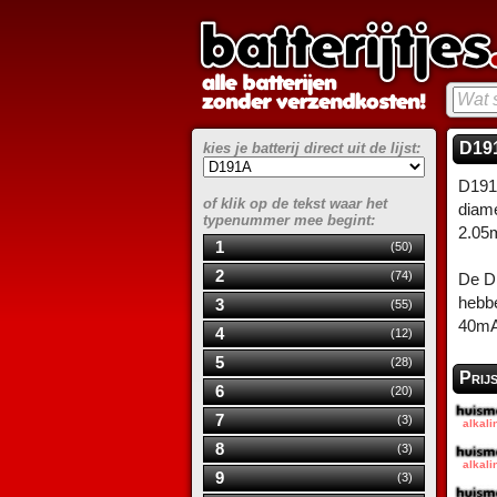
D191
kies je batterij direct uit de lijst:
D191A
of klik op de tekst waar het
diame
typenummer mee begint:
2.05
1
(50)
2
(74)
De D1
hebbe
3
(55)
40mA
4
(12)
5
(28)
Prij
6
(20)
7
(3)
8
(3)
9
(3)