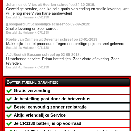
Johannes de Vries uit Heerlen schreef op 24-10-2019:
Geweldige service, eerlijke prijs gratis verzending en snelle levering, wat
wil je nog meer? van harte aanbevolen!
Besteld: 2x Huismerk CR1130
jj.boogaard uit Schoondijke schreef op 09-09-2019:
Snelle levering en zeer correct
Besteld: 2x Huismerk CR1130
Roelie van Ommen uit Deventer schreef op 20-01-2019:
Makkelijke bestel procedure. Tegen een prettige prijs en snel geleverd.
Besteld: 2x Huismerk CR1130
A.J. Bout uit Bussum schreef op 02-05-2018:
Uitstekende service. Prima batterijtjes. Zeer vlotte aflevering. Zeer
tevreden.
Besteld: 4x Huismerk CR1130
Batterijtjes.nl garanties:
Gratis verzending
Je bestelling past door de brievenbus
Bestel eenvoudig zonder registratie
Altijd vriendelijke Service
Je
CR1130 batterij
is op voorraad