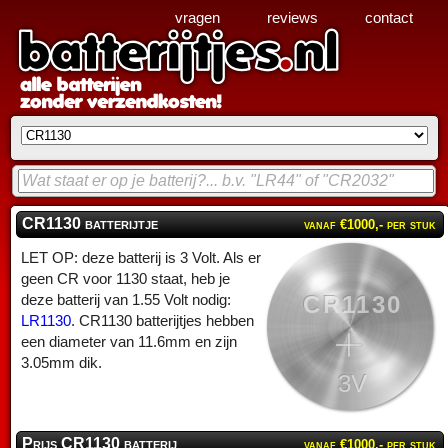
vragen
reviews
contact
CR1130 batterijtje
vanaf €1000,- per stuk
LET OP: deze batterij is 3 Volt. Als er
geen CR voor 1130 staat, heb je
CR1130
deze batterij van 1.55 Volt nodig:
LR1130
. CR1130 batterijtjes hebben
een diameter van 11.6mm en zijn
3.05mm dik.
3V
Prijs CR1130 batterij
vanaf €1000,- per stuk