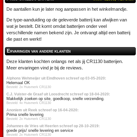
De aantallen kun je later nog aanpassen in het winkelmandje.
De type-aanduiding op de geleverde batterij kan afwijken van
wat je bestelt. Dit komt omdat batterijen onder veel
verschillende namen bekend zijn. Je ontvangt altijd een batterij
die past en werkt!
Ervaringen van andere klanten
Deze klanten kochten onlangs net als jij CR1130 batterijen.
Meer ervaringen vind je bij de reviews.
Alphons Wehmeijer uit Eindhoven schreef op 03-05-2020:
Helemaal OK
Besteld: 2x Huismerk CR1130
C.J. Vuister-de Graaf uit Loosdrecht schreef op 18-04-2020:
Makkelijk zoeken op site, goedkoop, snelle verzending.
Besteld: 4x Huismerk CR1130
Anoniem uit Reek schreef op 16-04-2020:
Prima snelle levering
Besteld: 2x Huismerk CR1130
Johannes de Vries uit Heerlen schreef op 28-10-2019:
goede prijs/ snelle levering en service
Besteld: 2x Huismerk CR1130