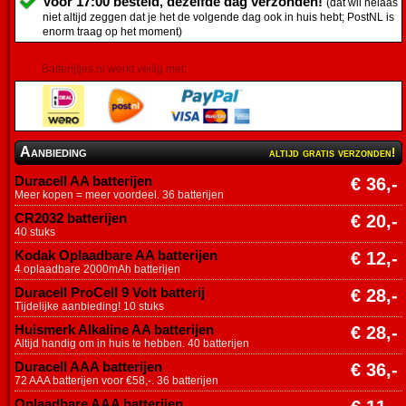
Voor 17:00 besteld, dezelfde dag verzonden!
(dat wil helaas
niet altijd zeggen dat je het de volgende dag ook in huis hebt; PostNL is
enorm traag op het moment)
Batterijtjes.nl werkt veilig met:
Aanbieding
altijd gratis verzonden!
Duracell AA batterijen
€ 36,-
Meer kopen = meer voordeel. 36 batterijen
CR2032 batterijen
€ 20,-
40 stuks
Kodak Oplaadbare AA batterijen
€ 12,-
4 oplaadbare 2000mAh batterijen
Duracell ProCell 9 Volt batterij
€ 28,-
Tijdelijke aanbieding! 10 stuks
Huismerk Alkaline AA batterijen
€ 28,-
Altijd handig om in huis te hebben. 40 batterijen
Duracell AAA batterijen
€ 36,-
72 AAA batterijen voor €58,-. 36 batterijen
Oplaadbare AAA batterijen