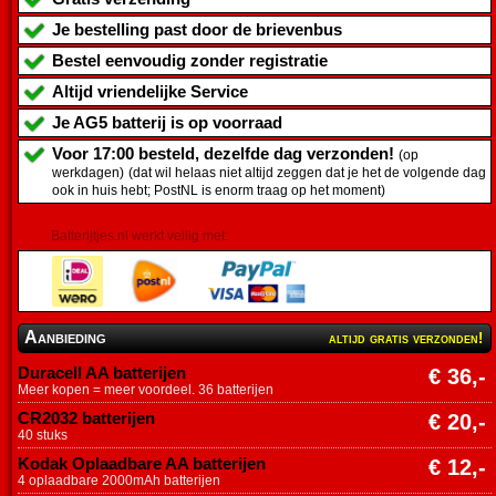
Je bestelling past door de brievenbus
Bestel eenvoudig zonder registratie
Altijd vriendelijke Service
Je
AG5 batterij
is op voorraad
Voor 17:00 besteld, dezelfde dag verzonden!
(op
werkdagen)
(dat wil helaas niet altijd zeggen dat je het de volgende dag
ook in huis hebt; PostNL is enorm traag op het moment)
Batterijtjes.nl werkt veilig met:
Aanbieding
altijd gratis verzonden!
Duracell AA batterijen
€ 36,-
Meer kopen = meer voordeel. 36 batterijen
CR2032 batterijen
€ 20,-
40 stuks
Kodak Oplaadbare AA batterijen
€ 12,-
4 oplaadbare 2000mAh batterijen