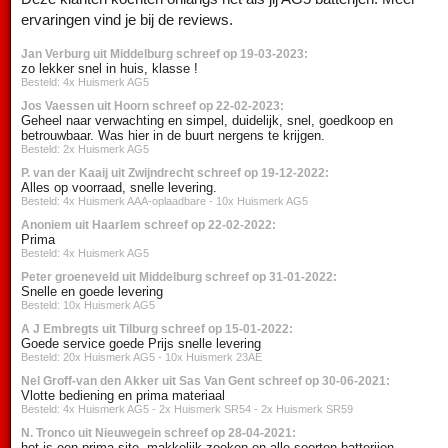
ervaringen vind je bij de reviews.
Jan Verburg uit Middelburg schreef op 19-03-2023:
zo lekker snel in huis, klasse !
Besteld: 4x Huismerk AG5
Jos Vaessen uit Hoorn schreef op 22-02-2023:
Geheel naar verwachting en simpel, duidelijk, snel, goedkoop en
betrouwbaar. Was hier in de buurt nergens te krijgen.
Besteld: 2x Huismerk AG5
P. van der Kaaij uit Zwijndrecht schreef op 19-12-2022:
Alles op voorraad, snelle levering.
Besteld: 4x Huismerk AAA-oplaadbare - 10x Huismerk AG5
Anoniem uit Haarlem schreef op 22-02-2022:
Prima
Besteld: 4x Huismerk AG5
Peter groeneveld uit Middelburg schreef op 31-01-2022:
Snelle en goede levering
Besteld: 10x Huismerk AG5
A J Embregts uit Tilburg schreef op 15-01-2022:
Goede service goede Prijs snelle levering
Besteld: 20x Huismerk AG5 - 10x Huismerk 23AE
Nel Groff-van den Akker uit Sas Van Gent schreef op 30-06-2021:
Vlotte bediening en prima materiaal
Besteld: 4x Huismerk AG5 - 2x Huismerk SR54 - 2x Huismerk SR59
N. Tronco uit Nieuwegein schreef op 28-04-2021:
het is een prima site, makkelijk zoeken en alle soorten batterijen