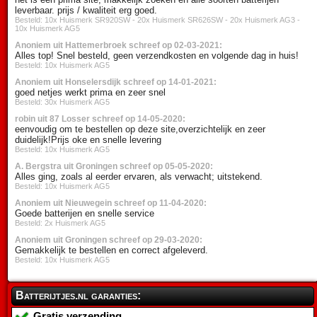
leverbaar. prijs / kwaliteit erg goed.
Besteld: 10x Huismerk SR920SW - 20x Huismerk SR626SW - 20x Huismerk AG3 -
10x Huismerk AG5
Anoniem uit Hattemerbroek schreef op 02-03-2021:
Alles top! Snel besteld, geen verzendkosten en volgende dag in huis!
Besteld: 10x Huismerk AG5
Anoniem uit Honselersdijk schreef op 14-01-2021:
goed netjes werkt prima en zeer snel
Besteld: 30x Huismerk AG5
robin uit 87 Losser schreef op 14-05-2020:
eenvoudig om te bestellen op deze site,overzichtelijk en zeer
duidelijk!Prijs oke en snelle levering
Besteld: 10x Huismerk AG5
A. Bergstra uit Groningen schreef op 05-05-2020:
Alles ging, zoals al eerder ervaren, als verwacht; uitstekend.
Besteld: 10x Huismerk AG5
Anoniem uit Nieuwegein schreef op 11-04-2020:
Goede batterijen en snelle service
Besteld: 2x Huismerk AG5
Anoniem uit Groningen schreef op 29-03-2020:
Gemakkelijk te bestellen en correct afgeleverd.
Besteld: 10x Huismerk AG5
Batterijtjes.nl garanties:
Gratis verzending