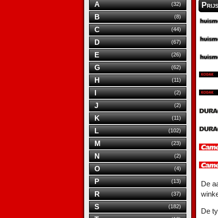
A
Prij
(32)
B
(8)
C
(44)
D
(67)
E
(26)
G
(62)
H
(11)
I
(2)
J
(2)
K
(11)
L
(102)
M
(23)
N
(2)
O
(4)
P
(13)
De aa
wink
R
(37)
S
(182)
De ty