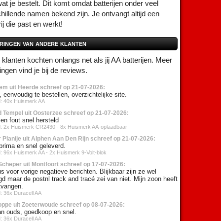
at je bestelt. Dit komt omdat batterijen onder veel
hillende namen bekend zijn. Je ontvangt altijd een
rij die past en werkt!
ringen van andere klanten
klanten kochten onlangs net als jij AA batterijen. Meer
ingen vind je bij de reviews.
em uit Heerde schreef op 21-07-2026:
 eenvoudig te bestellen, overzichtelijke site.
d: 40x Huismerk AA
d Tempel uit Oosterzee schreef op 21-07-2026:
en fout snel hersteld
d: 2x Huismerk CR2430 - 8x Huismerk AA-oplaadbaar
 Planije uit Alphen Aan Den Rijn schreef op 21-07-2026:
prima en snel geleverd.
d: 96x Huismerk AA - 2x Huismerk 9-Volt-blok
Scheper uit Montfoort schreef op 17-07-2026:
 voor vorige negatieve berichten. Blijkbaar zijn ze wel
d maar de postnl track and tracé zei van niet. Mijn zoon heeft
tvangen.
: 36x Duracell AA
oppe uit Zoeterwoude schreef op 08-07-2026:
an ouds, goedkoop en snel.
: 36x Duracell AA