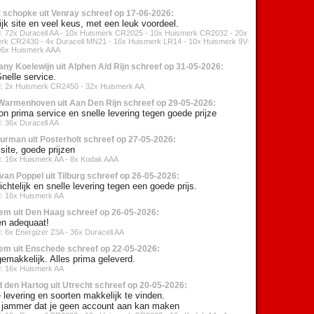
 schopke uit Venray schreef op 17-06-2026:
ijk site en veel keus, met een leuk voordeel.
d: 72x Duracell AA - 10x Huismerk CR2025 - 10x Huismerk CR2032 - 20x
rk CR2430 - 4x Duracell MN21 - 16x Huismerk LR14 - 10x Huismerk 9V-
 96x Huismerk AAA
ny Koelewijn uit Alphen A/d Rijn schreef op 31-05-2026:
nelle service.
d: 2x Huismerk CR2450 - 32x Huismerk AA
Warmenhoven uit Aan Den Rijn schreef op 29-05-2026:
n prima service en snelle levering tegen goede prijze
: 36x Duracell AA
urman uit Posterholt schreef op 27-05-2026:
site, goede prijzen
d: 16x Huismerk AA - 8x Kodak AAA
van Poppel uit Tilburg schreef op 26-05-2026:
chtelijk en snelle levering tegen een goede prijs.
d: 16x Huismerk AA
em uit Den Haag schreef op 26-05-2026:
en adequaat!
: 6x Energizer 23A - 36x Duracell AA
em uit Enschede schreef op 22-05-2026:
gemakkelijk. Alles prima geleverd.
d: 16x Huismerk AA
 den Hartog uit Utrecht schreef op 20-05-2026:
 levering en soorten makkelijk te vinden.
 jammer dat je geen account aan kan maken