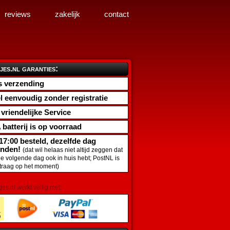
reviews
zakelijk
contact
jes.nl garanties:
s verzending
l eenvoudig zonder registratie
d vriendelijke Service
 batterij
is op voorraad
17:00 besteld, dezelfde dag
onden!
(dat wil helaas niet altijd zeggen dat
de volgende dag ook in huis hebt; PostNL is
traag op het moment)
tjes.nl werkt veilig met: