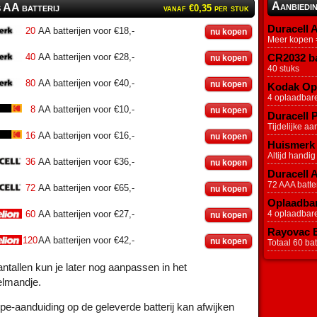
Aanbiedi
s AA batterij
vanaf €0,35 per stuk
Duracell A
20
AA batterijen voor €18,-
nu kopen
Meer kopen =
40
AA batterijen voor €28,-
CR2032 ba
nu kopen
40 stuks
80
AA batterijen voor €40,-
nu kopen
Kodak Opl
4 oplaadbar
8
AA batterijen voor €10,-
nu kopen
Duracell P
Tijdelijke aa
16
AA batterijen voor €16,-
nu kopen
Huismerk 
Altijd handig
36
AA batterijen voor €36,-
nu kopen
Duracell 
72 AAA batter
72
AA batterijen voor €65,-
nu kopen
Oplaadbar
60
AA batterijen voor €27,-
4 oplaadbar
nu kopen
Rayovac Ex
120
AA batterijen voor €42,-
nu kopen
Totaal 60 batt
ntallen kun je later nog aanpassen in het
elmandje.
pe-aanduiding op de geleverde batterij kan afwijken