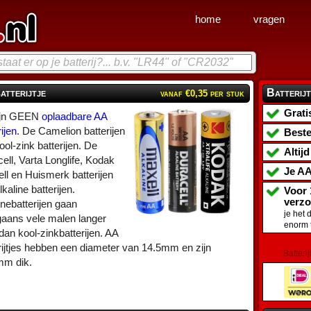
home
vragen
atterijtje
Batterijt
vanaf €0,35 per stuk
Grati
zijn GEEN
oplaadbare AA
rijen
. De Camelion batterijen
Beste
kool-zink batterijen. De
Altij
ell, Varta Longlife, Kodak
Je
AA
ll en Huismerk batterijen
lkaline batterijen.
Voor 
verz
inebatterijen gaan
je het 
aans vele malen langer
enorm 
an kool-zinkbatterijen. AA
rijtjes hebben een diameter van 14.5mm en zijn
Batterij
mm dik.