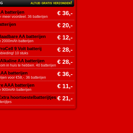
ng
altijd gratis verzonden!
A batterijen
€ 36,-
 meer voordeel. 36 batterijen
tterijen
€ 20,-
aadbare AA batterijen
€ 12,-
e 2000mAh batterijen
roCell 9 Volt batterij
€ 28,-
nbieding! 10 stuks
Alkaline AA batterijen
€ 28,-
 om in huis te hebben. 40 batterijen
AAA batterijen
€ 36,-
ijen voor €58,-. 36 batterijen
e AAA batterijen
€ 11,-
e 900mAh batterijen
tra hoortoestelbatterijtjes
€ 21,-
erijtjes