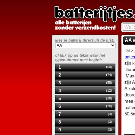
AA b
kies je batterij direct uit de lijst:
Dit 
of klik op de tekst waar het
batte
typenummer mee begint:
zijn 
1
(50)
Durac
2
(74)
,Maxe
zijn A
3
(55)
Alkal
4
(12)
doorg
5
(28)
mee d
6
(20)
batte
50.5
7
(3)
8
(3)
9
(3)