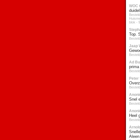
WOC t
duidel
Bestel
Huisme
blok -
Stepha
Top. S
Bestel
Jaap 
Gewoo
Besteld
Ad Bu
prima 
Bestel
Peter 
Overzi
Bestel
Anoni
Snel 
Besteld
Anoni
Heel 
Bestel
Arnold
Snelle
Aleen