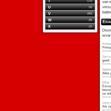
T
(13)
van w
versc
U
(4)
batte
V
(60)
W
(8)
Erva
X
(1)
Deze 
ervar
Anoni
Prima,
Bestel
Jan v
goed ,
Bestel
Walter
Alles 
Bestel
Eline 
Excuus
bezorg
ze on
Besteld
siem 
Als v
Besteld