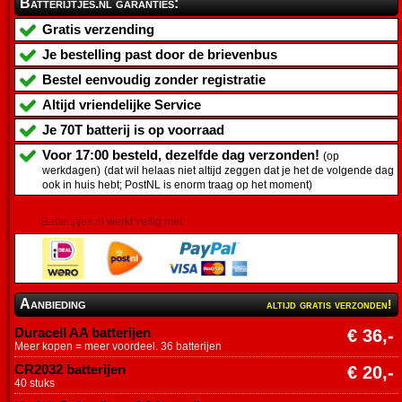
Batterijtjes.nl garanties:
Gratis verzending
Je bestelling past door de brievenbus
Bestel eenvoudig zonder registratie
Altijd vriendelijke Service
Je
70T batterij
is op voorraad
Voor 17:00 besteld, dezelfde dag verzonden!
(op
werkdagen)
(dat wil helaas niet altijd zeggen dat je het de volgende dag
ook in huis hebt; PostNL is enorm traag op het moment)
Batterijtjes.nl werkt veilig met:
Aanbieding
altijd gratis verzonden!
Duracell AA batterijen
€ 36,-
Meer kopen = meer voordeel. 36 batterijen
CR2032 batterijen
€ 20,-
40 stuks