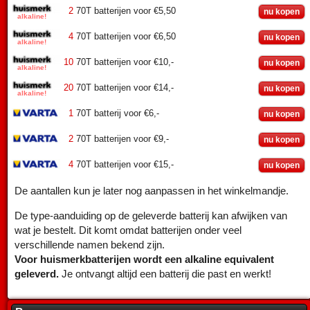
2
70T batterijen voor €5,50
nu kopen
4
70T batterijen voor €6,50
nu kopen
10
70T batterijen voor €10,-
nu kopen
20
70T batterijen voor €14,-
nu kopen
1
70T batterij voor €6,-
nu kopen
2
70T batterijen voor €9,-
nu kopen
4
70T batterijen voor €15,-
nu kopen
De aantallen kun je later nog aanpassen in het winkelmandje.
De type-aanduiding op de geleverde batterij kan afwijken van
wat je bestelt. Dit komt omdat batterijen onder veel
verschillende namen bekend zijn.
Voor huismerkbatterijen wordt een alkaline equivalent
geleverd.
Je ontvangt altijd een batterij die past en werkt!