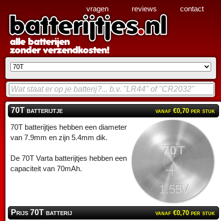
vragen
reviews
contact
70T batterijtje
vanaf €0,70 per stuk
70T batterijtjes hebben een diameter
van 7.9mm en zijn 5.4mm dik.
70T
De 70T Varta batterijtjes hebben een
capaciteit van 70mAh.
1.55V
Prijs 70T batterij
vanaf €0,70 per stuk