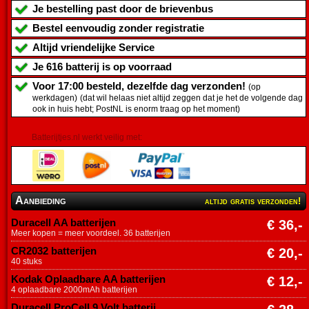
Je bestelling past door de brievenbus
Bestel eenvoudig zonder registratie
Altijd vriendelijke Service
Je
616 batterij
is op voorraad
Voor 17:00 besteld, dezelfde dag verzonden!
(op
werkdagen)
(dat wil helaas niet altijd zeggen dat je het de volgende dag
ook in huis hebt; PostNL is enorm traag op het moment)
Batterijtjes.nl werkt veilig met:
Aanbieding
altijd gratis verzonden!
Duracell AA batterijen
€ 36,-
Meer kopen = meer voordeel. 36 batterijen
CR2032 batterijen
€ 20,-
40 stuks
Kodak Oplaadbare AA batterijen
€ 12,-
4 oplaadbare 2000mAh batterijen
Duracell ProCell 9 Volt batterij