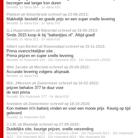
bezorgen wat langer kon duren
Besteld: 1x Varta 364 - 1x Varta 616
Platteel uit Velserbroek schreef op 23-08-2023:
Makkelijk besteld en goede prijs en een super snelle levering
Besteld: 2x Varta 616 - 2x Varta 370
G.J.Hagendoorn uit Nijverdal schreef op 16-06-2023:
Sinds 2015 koop ik bij "batterijtjes.nl". Altijd goed!
Besteld: 2x Varta 321 - 2x Varta 616
Albert van Berkel uit Roosendaal schreef op 15-11-2022:
Prima overzichtelijker site ,
Prima prijzen en super snelle levering
Besteld: 4x Huismerk 616 - 20x Huismerk 626 - 10x Huismerk LR920
Wim Jacobs uit Merselo schreef op 26-09-2022:
Accurate levering volgens afspraak.
Besteld: 2x Varta 616
W.K. Jillessen uit Zoetermeer schreef op 16-02-2022:
prijzen behalve 377 te duur voor
de rest prima
Besteld: 50x Huismerk 377 - 4x Varta 616
Anoniem uit Zoetermeer schreef op 18-10-2020:
Kon meteen m'n batterij vinden en voor een mooie prijs. Keurig op tijd
geleverd.
Besteld: 2x Huismerk 616
J.J.M. uit Waalwijk schreef op 27-09-2020:
Duidelijke site, keurige prijzen, snelle verzending
Besteld: 4x Huismerk 616 - 10x Huismerk LR44 - 10x Huismerk AG1 - 10x Huismerk
AG2 - 10x Huismerk AG3 - 10x Huismerk AG4 - 96x Huismerk AA