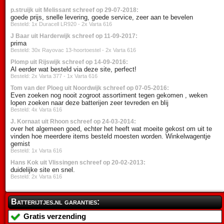
p.struijk uit Melissant schreef op 29-07-2018:
goede prijs, snelle levering, goede service, zeer aan te bevelen
Besteld: 1x Duracell LR920 - 2x Varta 616
J Baar uit Harderwijk schreef op 11-09-2017:
prima
Besteld: 30x Rayovac 13-hoortoestel - 2x Varta 616
Plomp uit Rijswijk schreef op 14-09-2016:
Al eerder wat besteld via deze site, perfect!
Besteld: 2x Varta 377 - 1x Varta 616
Tom van der Ploeg uit Noordwijk schreef op 07-05-2016:
Even zoeken nog nooit zogroot assortiment tegen gekomen , weken
lopen zoeken naar deze batterijen zeer tevreden en blij
Besteld: 4x Varta 616
J. Kornaat uit Rhoon schreef op 24-03-2014:
over het algemeen goed, echter het heeft wat moeite gekost om uit te
vinden hoe meerdere items besteld moesten worden. Winkelwagentje
gemist
Besteld: 1x Varta 616
Hans Kok uit Vlissingen schreef op 20-02-2013:
duidelijke site en snel.
Besteld: 2x Varta 616
Batterijtjes.nl garanties:
Gratis verzending