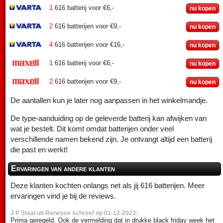
1
616 batterij voor €6,-
nu kopen
2
616 batterijen voor €9,-
nu kopen
4
616 batterijen voor €16,-
nu kopen
1
616 batterij voor €6,-
nu kopen
2
616 batterijen voor €9,-
nu kopen
De aantallen kun je later nog aanpassen in het winkelmandje.
De type-aanduiding op de geleverde batterij kan afwijken van
wat je bestelt. Dit komt omdat batterijen onder veel
verschillende namen bekend zijn. Je ontvangt altijd een batterij
die past en werkt!
Ervaringen van andere klanten
Deze klanten kochten onlangs net als jij 616 batterijen. Meer
ervaringen vind je bij de reviews.
J P Staal uit Renesse schreef op 01-12-2023:
Prima geregeld. Ook de vermelding dat in drukke black friday week het