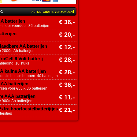
ng
altijd gratis verzonden!
A batterijen
€ 36,-
 meer voordeel. 36 batterijen
tterijen
€ 20,-
aadbare AA batterijen
€ 12,-
e 2000mAh batterijen
roCell 9 Volt batterij
€ 28,-
nbieding! 10 stuks
Alkaline AA batterijen
€ 28,-
 om in huis te hebben. 40 batterijen
AAA batterijen
€ 36,-
ijen voor €58,-. 36 batterijen
e AAA batterijen
€ 11,-
e 900mAh batterijen
tra hoortoestelbatterijtjes
€ 21,-
erijtjes