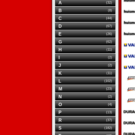
A
(32)
B
(8)
C
(44)
D
(67)
E
(26)
G
(62)
H
(11)
I
(2)
J
(2)
K
(11)
L
(102)
M
(23)
N
(2)
O
(4)
P
(13)
R
(37)
S
(182)