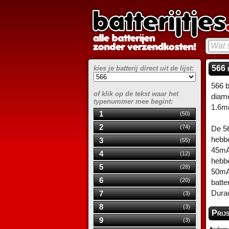
566 
kies je batterij direct uit de lijst:
566 b
of klik op de tekst waar het
diam
typenummer mee begint:
1.6m
1
(50)
2
(74)
De 56
hebbe
3
(55)
45mAh
4
(12)
hebbe
5
(28)
50mA
6
(20)
batte
Durac
7
(3)
8
(3)
Prij
9
(3)