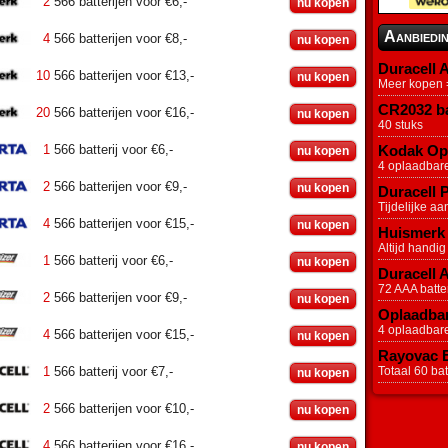
2
566 batterijen voor €6,-
nu kopen
Aanbiedi
4
566 batterijen voor €8,-
nu kopen
Duracell A
10
566 batterijen voor €13,-
nu kopen
Meer kopen =
CR2032 ba
20
566 batterijen voor €16,-
nu kopen
40 stuks
1
566 batterij voor €6,-
Kodak Opl
nu kopen
4 oplaadbar
2
566 batterijen voor €9,-
nu kopen
Duracell P
Tijdelijke aa
4
566 batterijen voor €15,-
nu kopen
Huismerk 
Altijd handig
1
566 batterij voor €6,-
nu kopen
Duracell 
72 AAA batter
2
566 batterijen voor €9,-
nu kopen
Oplaadbar
4 oplaadbar
4
566 batterijen voor €15,-
nu kopen
Rayovac Ex
1
566 batterij voor €7,-
Totaal 60 batt
nu kopen
2
566 batterijen voor €10,-
nu kopen
4
566 batterijen voor €16,-
nu kopen