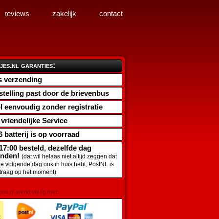
reviews
zakelijk
contact
jes.nl garanties:
s verzending
stelling past door de brievenbus
l eenvoudig zonder registratie
d vriendelijke Service
6 batterij
is op voorraad
17:00 besteld, dezelfde dag
onden!
(dat wil helaas niet altijd zeggen dat
de volgende dag ook in huis hebt; PostNL is
traag op het moment)
tjes.nl werkt veilig met: