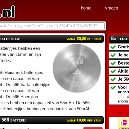
home
vragen
batterijtje
Batterijt
vanaf €0,80 per stuk
Grati
atterijtjes hebben een
eter van 16mm en zijn
Je be
566
m dik.
Beste
Altij
6 Huismerk batterijtjes
n een capaciteit van
Je
56
3V
. De 566 Varta batterijtjes
Voor 
n een capaciteit van
verz
h. De 566 Energizer
je het 
enorm 
rijtjes hebben een capaciteit van 55mAh. De 566
ell batterijtjes hebben een capaciteit van 50mAh.
Batterij
s 566 batterij
vanaf €0,80 per stuk