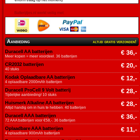
Batterijtjes.nl werkt veilig met:
Aanbieding
altijd gratis verzonden!
Duracell AA batterijen
€ 36,-
Meer kopen = meer voordeel. 36 batterijen
CR2032 batterijen
€ 20,-
40 stuks
Kodak Oplaadbare AA batterijen
€ 12,-
4 oplaadbare 2000mAh batterijen
Duracell ProCell 9 Volt batterij
€ 28,-
Tijdelijke aanbieding! 10 stuks
Huismerk Alkaline AA batterijen
€ 28,-
Altijd handig om in huis te hebben. 40 batterijen
Duracell AAA batterijen
€ 36,-
72 AAA batterijen voor €58,-. 36 batterijen
Oplaadbare AAA batterijen
€ 11,-
4 oplaadbare 900mAh batterijen