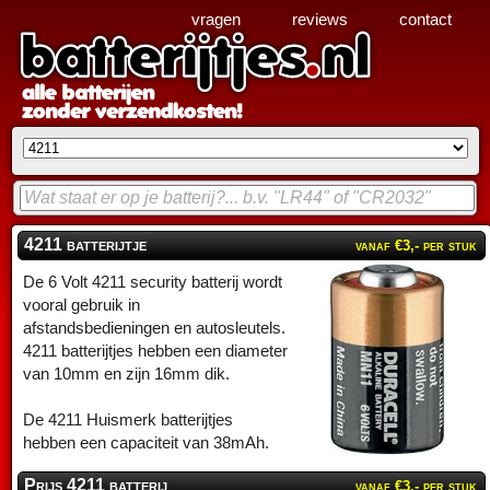
vragen
reviews
contact
4211 batterijtje
vanaf €3,- per stuk
De 6 Volt 4211 security batterij wordt
vooral gebruik in
afstandsbedieningen en autosleutels.
4211 batterijtjes hebben een diameter
van 10mm en zijn 16mm dik.
De 4211 Huismerk batterijtjes
hebben een capaciteit van 38mAh.
Prijs 4211 batterij
vanaf €3,- per stuk