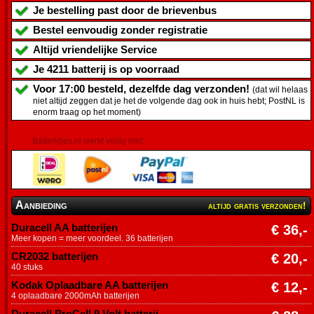
Je bestelling past door de brievenbus
Bestel eenvoudig zonder registratie
Altijd vriendelijke Service
Je
4211 batterij
is op voorraad
Voor 17:00 besteld, dezelfde dag verzonden!
(dat wil helaas
niet altijd zeggen dat je het de volgende dag ook in huis hebt; PostNL is
enorm traag op het moment)
Batterijtjes.nl werkt veilig met:
Aanbieding
altijd gratis verzonden!
Duracell AA batterijen
€ 36,-
Meer kopen = meer voordeel. 36 batterijen
CR2032 batterijen
€ 20,-
40 stuks
Kodak Oplaadbare AA batterijen
€ 12,-
4 oplaadbare 2000mAh batterijen