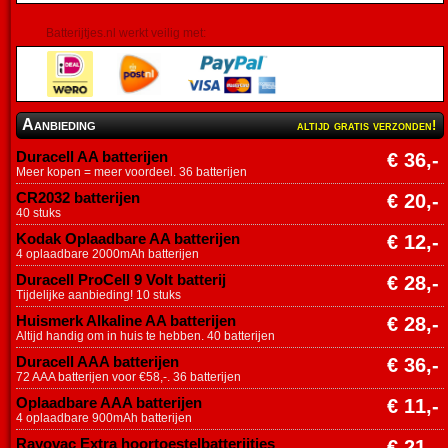
Batterijtjes.nl werkt veilig met:
Aanbieding
altijd gratis verzonden!
Duracell AA batterijen
€ 36,-
Meer kopen = meer voordeel. 36 batterijen
CR2032 batterijen
€ 20,-
40 stuks
Kodak Oplaadbare AA batterijen
€ 12,-
4 oplaadbare 2000mAh batterijen
Duracell ProCell 9 Volt batterij
€ 28,-
Tijdelijke aanbieding! 10 stuks
Huismerk Alkaline AA batterijen
€ 28,-
Altijd handig om in huis te hebben. 40 batterijen
Duracell AAA batterijen
€ 36,-
72 AAA batterijen voor €58,-. 36 batterijen
Oplaadbare AAA batterijen
€ 11,-
4 oplaadbare 900mAh batterijen
Rayovac Extra hoortoestelbatterijtjes
€ 21,-