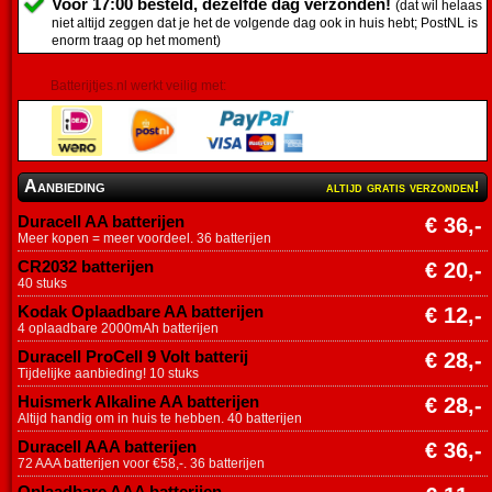
Voor 17:00 besteld, dezelfde dag verzonden!
(dat wil helaas
niet altijd zeggen dat je het de volgende dag ook in huis hebt; PostNL is
enorm traag op het moment)
Batterijtjes.nl werkt veilig met:
Aanbieding
altijd gratis verzonden!
Duracell AA batterijen
€ 36,-
Meer kopen = meer voordeel. 36 batterijen
CR2032 batterijen
€ 20,-
40 stuks
Kodak Oplaadbare AA batterijen
€ 12,-
4 oplaadbare 2000mAh batterijen
Duracell ProCell 9 Volt batterij
€ 28,-
Tijdelijke aanbieding! 10 stuks
Huismerk Alkaline AA batterijen
€ 28,-
Altijd handig om in huis te hebben. 40 batterijen
Duracell AAA batterijen
€ 36,-
72 AAA batterijen voor €58,-. 36 batterijen
Oplaadbare AAA batterijen