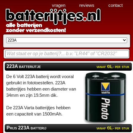
vragen
reviews
contact
223A batterijtje
vanaf €6,- per stuk
De 6 Volt 223A batterij wordt vooral
gebruikt in fototoestellen. 223A
batterijtjes hebben een diameter van
34mm en zijn 19.5mm dik.
De 223A Varta batterijtjes hebben
een capaciteit van 1500mAh.
Prijs 223A batterij
vanaf €6,- per stuk