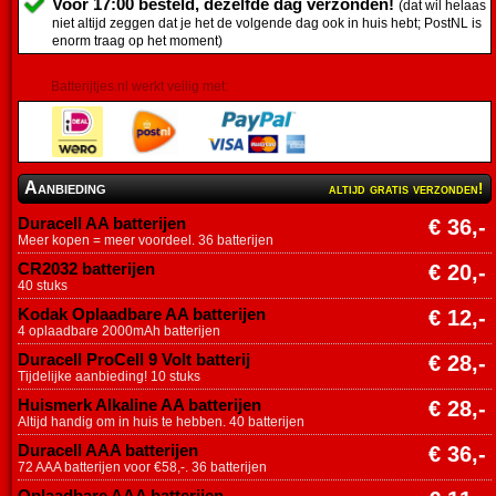
Voor 17:00 besteld, dezelfde dag verzonden!
(dat wil helaas
niet altijd zeggen dat je het de volgende dag ook in huis hebt; PostNL is
enorm traag op het moment)
Batterijtjes.nl werkt veilig met:
Aanbieding
altijd gratis verzonden!
Duracell AA batterijen
€ 36,-
Meer kopen = meer voordeel. 36 batterijen
CR2032 batterijen
€ 20,-
40 stuks
Kodak Oplaadbare AA batterijen
€ 12,-
4 oplaadbare 2000mAh batterijen
Duracell ProCell 9 Volt batterij
€ 28,-
Tijdelijke aanbieding! 10 stuks
Huismerk Alkaline AA batterijen
€ 28,-
Altijd handig om in huis te hebben. 40 batterijen
Duracell AAA batterijen
€ 36,-
72 AAA batterijen voor €58,-. 36 batterijen
Oplaadbare AAA batterijen