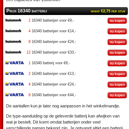
Prijs 16340 batterij
vanaf €2,75 per stuk
2
16340 batterijen voor €9,-
nu kopen
4
16340 batterijen voor €14,-
nu kopen
8
16340 batterijen voor €24,-
nu kopen
12
16340 batterijen voor €33,-
nu kopen
1
16340 batterij voor €8,-
nu kopen
2
16340 batterijen voor €13,-
nu kopen
4
16340 batterijen voor €24,-
nu kopen
8
16340 batterijen voor €44,-
nu kopen
De aantallen kun je later nog aanpassen in het winkelmandje.
De type-aanduiding op de geleverde batterij kan afwijken van
wat je bestelt. Dit komt omdat batterijen onder veel
verschillende namen bekend zijn. Je ontvangt altijd een batterij