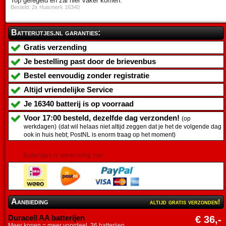
Top geregeld en zal hier vaker komen.
Besteld: 2x Huismerk 16340
Batterijtjes.nl garanties:
Gratis verzending
Je bestelling past door de brievenbus
Bestel eenvoudig zonder registratie
Altijd vriendelijke Service
Je
16340 batterij
is op voorraad
Voor 17:00 besteld, dezelfde dag verzonden!
(op
werkdagen)
(dat wil helaas niet altijd zeggen dat je het de volgende dag
ook in huis hebt; PostNL is enorm traag op het moment)
Batterijtjes.nl werkt veilig met:
Aanbieding
altijd gratis verzonden!
Duracell AA batterijen
€ 36,-
Meer kopen = meer voordeel. 36 batterijen