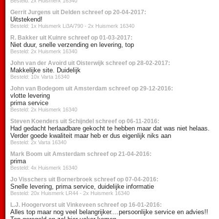
Besteld: 2x Huismerk 16340
Gerrit Jurgens uit Delden schreef op 20-04-2017:
Uitstekend!
Besteld: 1x Huismerk Li3A/790 - 2x Huismerk 16340
R. Bakker uit Kuinre schreef op 01-03-2017:
Niet duur, snelle verzending en levering, top
Besteld: 2x Huismerk 16340
John van der Avoird uit Oisterwijk schreef op 28-02-2017:
Makkelijke site. Duidelijk
Besteld: 10x Varta 16340
John van Bodegom uit Amsterdam schreef op 29-12-2016:
vlotte levering
prima service
Besteld: 2x Huismerk 16340
Steven Koenders uit Schijndel schreef op 06-11-2016:
Had gedacht herlaadbare gekocht te hebben maar dat was niet helaas.
Verder goede kwaliteit maar heb er dus eigenlijk niks aan
Besteld: 2x Varta 16340
Mark Boom uit Amsterdam schreef op 21-04-2016:
prima
Besteld: 4x Huismerk 16340
Jo Visschers uit Bornerbroek schreef op 07-04-2016:
Snelle levering, prima service, duidelijke informatie
Besteld: 20x Huismerk LR44 - 2x Huismerk 16340
L.J. Hoogervorst uit Vinkeveen schreef op 16-01-2016:
Alles top maar nog veel belangrijker....persoonlijke service en advies!!