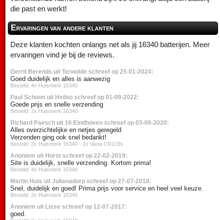
die past en werkt!
Ervaringen van andere klanten
Deze klanten kochten onlangs net als jij 16340 batterijen. Meer
ervaringen vind je bij de reviews.
Gerrit Berends uit Terwolde schreef op 25-01-2024:
Goed duidelijk en alles is aanwezig
Besteld: 4x Huismerk 16340
Paul Schoon uit Heiloo schreef op 01-09-2022:
Goede prijs en snelle verzending
Besteld: 2x Huismerk 16340
Richard Paesch uit 16 Eindhoven schreef op 03-09-2020:
Alles overzichtelijke en netjes geregeld
Verzenden ging ook snel bedankt!
Besteld: 2x Huismerk 16340 - 2x Varta CR1/3N
Anoniem uit Horst schreef op 22-02-2019:
Site is duidelijk, snelle verzending. Kortom prima!
Besteld: 4x Huismerk 16340
Martin Huis uit Julianadorp schreef op 27-07-2018:
Snel, duidelijk en goed! Prima prijs voor service en heel veel keuze.
Besteld: 2x Huismerk 16340
Anoniem uit Lisse schreef op 12-07-2017:
goed.